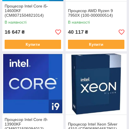
Процесор Intel Core i5-
14600KF
Процесор AMD Ryzen 9
(CM8071504821014)
7950X (100-000000514)
В наявності
В наявності
16 647
40 117
₴
₴
Купити
Купити
Процесор Intel Core i9-
13900KF
Процесор Intel Xeon Silver
(CM8071505094012)
4310 (CD8068904657901)