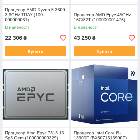
Процесор AMD Ryzen 5 3600
3,6GHz TRAY (100-
Процесор AMD Epyc 45GHz
000000031)
16C/32T (100000001476)
В наявності
В наявності
22 306
43 250
₴
₴
Купити
Купити
Процесор Amd Epyc 7313 16
Процесор Intel Core i9-
Sp3 Oem (100000000329)
13900F (BX8071513900F)