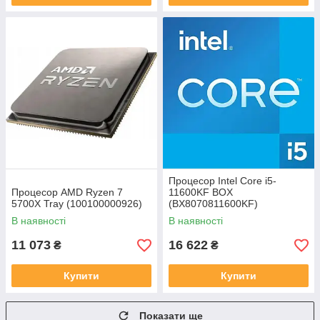
Процесор Intel Core i5-
Процесор AMD Ryzen 7
11600KF BOX
5700X Tray (100100000926)
(BX8070811600KF)
В наявності
В наявності
11 073
16 622
₴
₴
Купити
Купити
Показати ще