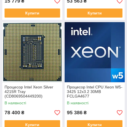
15 779
53 563
₴
₴
Купити
Купити
Процесор Intel Xeon Silver
Процесор Intel CPU Xeon W5-
4215R Tray
3425 12x3.2 30MB
(CD8069504449200)
FCLGA4677
(PK8071305082100)
В наявності
В наявності
78 400
95 386
₴
₴
Купити
Купити