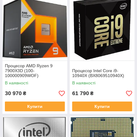
Процесор AMD Ryzen 9
7900X3D (100-
Процесор Intel Core i9-
100000909WOF)
10940X (BX8069510940X)
В наявності
В наявності
30 970
61 790
₴
₴
Купити
Купити