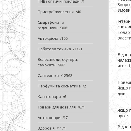
ПНВ і оптичні прилади
1
Зворот
Умови 
Пристрої живлення
40
Інтерн
Смартфони та
спожив
годинники
3061
Товар 
властив
Автокрісла
166
Побутова техніка
1721
Відпов
Велосипеди, скутери,
належн
самокати
997
якості
Сантехніка
12568
Поверн
Парфуми та косметика
2
Якщо п
днів.

Канцтовари
6
Товари для дозвілля
671
Якщо п
протяг
Автотовари
17
Відпов
Здоров'я
1171