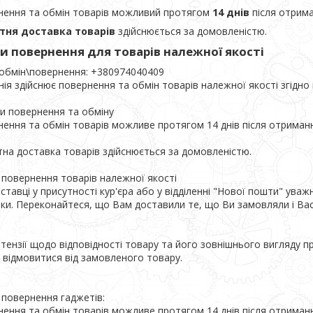
нення та обмін товарів можливий протягом
14 днів
після отрима
тня доставка товарів
здійснюється за домовленістю.
и повернення для товарів належної якості
 обмін\повернення: +380974040409

ія здійснює повернення та обмін товарів належної якості згідно 
и повернення та обміну

ення та обмін товарів можливе протягом 14 днів після отриманн
на доставка товарів здійснюється за домовленістю.

повернення товарів належної якості

ставці у присутності кур'єра або у відділенні "Нової пошти" уваж
ки. Переконайтеся, що Вам доставили те, що Ви замовляли і Вас 
етензії щодо відповідності товару та його зовнішнього вигляду п
відмовитися від замовленого товару.

повернення гаджетів:

ення та обмін товарів можливе протягом 14 днів після отриманн