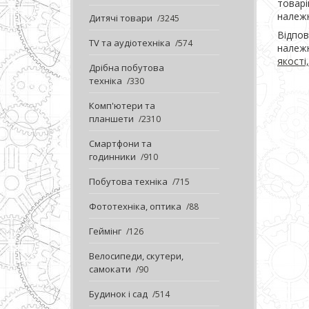
товарі
належн
Дитячі товари
3245
Відпов
TV та аудіотехніка
574
належн
якості
Дрібна побутова
техніка
330
Комп'ютери та
планшети
2310
Смартфони та
годинники
910
Побутова техніка
715
Фототехніка, оптика
88
Геймінг
126
Велосипеди, скутери,
самокати
90
Будинок і сад
514