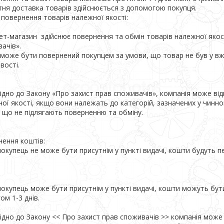
ня доставка товарів здійснюється з допомогою покупця.

повернення товарів належної якості:

ет-магазин  здійснює повернення та обмін товарів належної якост
ачів».

може бути повернений покупцем за умови, що товар не був у вж
ості.

ідно до Закону «Про захист прав споживачів», компанія може від
ої якості, якщо вони належать до категорій, зазначених у чинн
, що не підлягають поверненню та обміну.

ення коштів:

окупець не може бути присутнім у пункті видачі, кошти будуть пе
окупець може бути присутнім у пункті видачі, кошти можуть бути 
ом 1-3 днів.

ідно до Закону << Про захист прав споживачів >> компанія може 