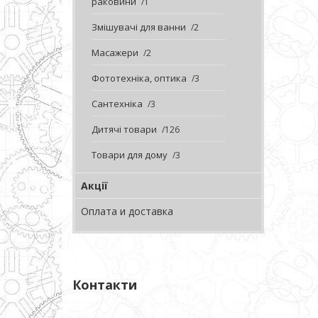
раковини
1
Змішувачі для ванни
2
Масажери
2
Фототехніка, оптика
3
Сантехніка
3
Дитячі товари
126
Товари для дому
3
Акції
Оплата и доставка
Контакти