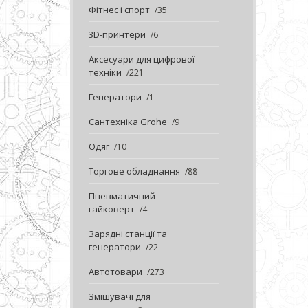
Фітнес і спорт
35
3D-принтери
6
Аксесуари для цифрової
техніки
221
Генератори
1
Сантехніка Grohe
9
Одяг
10
Торгове обладнання
88
Пневматичний
гайковерт
4
Зарядні станції та
генератори
22
Автотовари
273
Змішувачі для