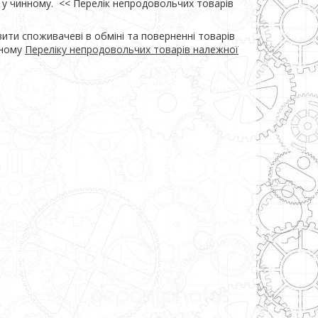
у чинному.  << Перелік непродовольчих товарів 
вити споживачеві в обміні та поверненні товарів
нному
Переліку непродовольчих товарів належної