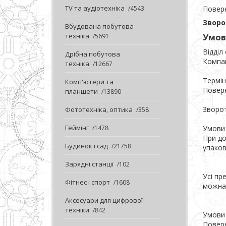
TV та аудіотехніка
4543
Повер
Зворо
Вбудована побутова
техніка
Умов
5691
Відділ
Дрібна побутова
Компан
техніка
12667
Термін
Комп'ютери та
Поверн
планшети
13890
Зворот
Фототехніка, оптика
358
Геймінг
1478
Умови 
При до
Будинок і сад
21758
упаков
Зарядні станції
102
Усі пр
Фітнес і спорт
1608
можна 
Аксесуари для цифрової
техніки
842
Умови 
Поверн