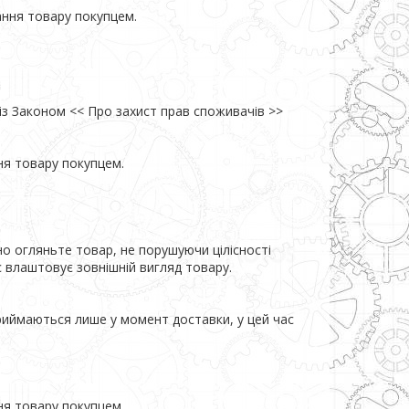
ння товару покупцем.
із Законом << Про захист прав споживачів >>

я товару покупцем.

но огляньте товар, не порушуючи цілісності 
влаштовує зовнішній вигляд товару.

риймаються лише у момент доставки, у цей час 
я товару покупцем.
