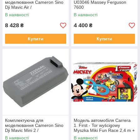
моделювання Cameron Sino
U03046 Massey Ferguson
Dji Mavic Air /
7600
Cp.Pt.00000119.01 2350Mah
В наявності
В наявності
27.14Wh Li-Polymer 11.55V
Csdjr901Rc
8 428
4 400
₴
₴
Купити
Купити
Комплектуюча для
Модель автомобіля Carrera
моделювання Cameron Sino
1. First - Tor wyścigowy
Dji Mavic Mini 2 /
Myszka Miki Fun Race 2,4 m +
Cp.Ma.00000326.01 2250Mah
2 samochodziki 63045
В наявності
В наявності