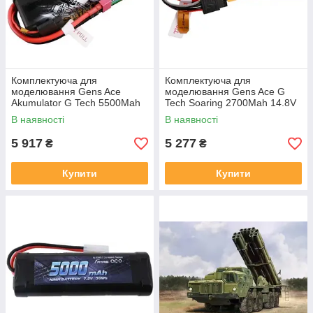
Комплектуюча для
Комплектуюча для
моделювання Gens Ace
моделювання Gens Ace G
Akumulator G Tech 5500Mah
Tech Soaring 2700Mah 14.8V
11.1V 3S1P 60C Hardcase
30C 4S1P Lipo Xt60
В наявності
В наявності
15# Car
GEA274S30X6GT
5 917
5 277
₴
₴
Купити
Купити