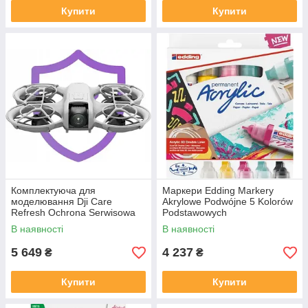
Купити
Купити
Комплектуюча для
Маркери Edding Markery
моделювання Dji Care
Akrylowe Podwójne 5 Kolorów
Refresh Ochrona Serwisowa
Podstawowych
Do Dji Neo Karta Z Kodem
В наявності
В наявності
Dwuletni Plan
5 649
4 237
₴
₴
Купити
Купити