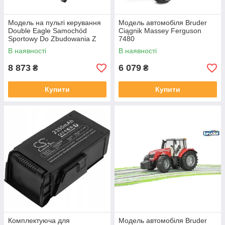
Модель на пульті керування
Модель автомобіля Bruder
Double Eagle Samochód
Ciągnik Massey Ferguson
Sportowy Do Zbudowania Z
7480
Klocków 1586 Klocków
В наявності
В наявності
8 873
6 079
₴
₴
Купити
Купити
Комплектуюча для
Модель автомобіля Bruder