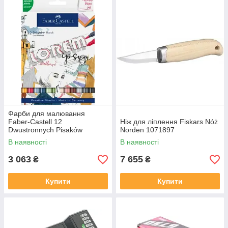
Фарби для малювання
Faber-Castell 12
Ніж для ліплення Fiskars Nóż
Dwustronnych Pisaków
Norden 1071897
Goldfaber Sketch
В наявності
В наявності
3 063
7 655
₴
₴
Купити
Купити