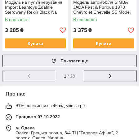
Модель на пульті керування
Модель автомобіля SIMBA
Import Leantoys Zdalnie
JADA Fast & Furious 1970
Sterowany Rekin Black Na
Chevrolet Chevelle SS Model
Podczerwień Rusza Ogonem
1:24 320-3099
В наявності
В наявності
Woda
3 285
3 375
₴
₴
Купити
Купити
Показати ще
1
/ 28
Про нас
91% позитивних з 46 відгуків за рік
Працює з 07.10.2022
м. Одеса
Одеса: Грецька площа, 3/4 ТЦ "Галерея Афіна", 2
поверх, Одеса, Україна