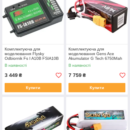
Комплектуюча для
Комплектуюча для
моделювання Flysky
моделювання Gens Ace
Odbiornik Fs I A10B FSIA10B
Akumulator G Tech 6750Mah
14.8V 60C 4S1P 14# Xt90
В наявності
В наявності
3 449
7 759
₴
₴
Купити
Купити