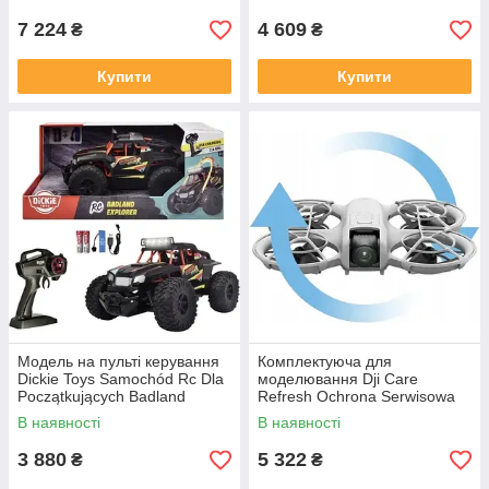
17.33Wh Li-Ion 7.7V
(CSDJM120RC)
7 224
4 609
₴
₴
Купити
Купити
Модель на пульті керування
Комплектуюча для
Dickie Toys Samochód Rc Dla
моделювання Dji Care
Początkujących Badland
Refresh Ochrona Serwisowa
Explorer, 1:14, Elektryczny,
Dji Neo Karta Z Kodem
В наявності
В наявності
320 Mm, 550 G, Rtr
Roczny Plan
3 880
5 322
₴
₴