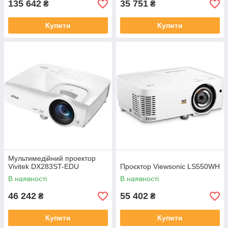
135 642
35 751
₴
₴
Купити
Купити
Мультимедійний проектор
Vivitek DX283ST-EDU
Проєктор Viewsonic LS550WH
В наявності
В наявності
46 242
55 402
₴
₴
Купити
Купити