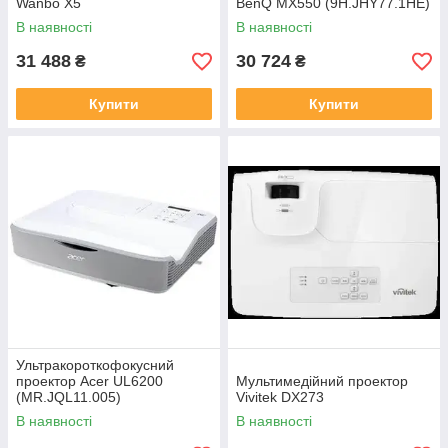
Wanbo X5
BenQ MX550 (9H.JHY77.1HE)
В наявності
В наявності
31 488
30 724
₴
₴
Купити
Купити
Ультракороткофокусний
проектор Acer UL6200
Мультимедійний проектор
(MR.JQL11.005)
Vivitek DX273
В наявності
В наявності