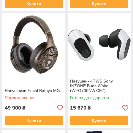
Купити
Купити
Навушники TWS Sony
INZONE Buds White
Навушники Focal Bathys MG
(WFG700NW.CE7)
Під замовлення
Готово до відправки
49 900
15 670
₴
₴
Купити
Купити