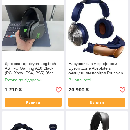
Дротова гарнітура Logitech
Навушники з мікрофоном
ASTRO Gaming A10 Black
Dyson Zone Absolute з
(PC, Xbox, PS4, PS5) (без
очищенням повітря Prussian
упаковки)
Blue/Bright Copper (376121-
Готово до відправки
В наявності
01)
1 210
20 900
₴
₴
Купити
Купити