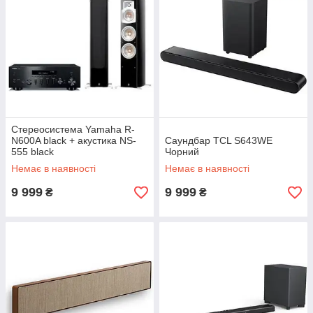
Стереосистема Yamaha R-
N600A black + акустика NS-
Саундбар TCL S643WE
555 black
Чорний
Немає в наявності
Немає в наявності
9 999
9 999
₴
₴