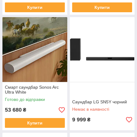
Купити
Купити
Смарт саундбар Sonos Arc
Ultra White
Готово до відправки
Саундбар LG SN5Y чорний
53 680
Немає в наявності
₴
9 999
₴
Купити