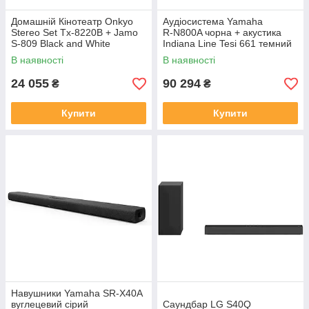
Домашній Кінотеатр Onkyo
Аудіосистема Yamaha
Stereo Set Tx-8220B + Jamo
R‑N800A чорна + акустика
S-809 Black and White
Indiana Line Tesi 661 темний
(Tx8220Bs809Cz+Bia)
дуб
В наявності
В наявності
24 055
90 294
₴
₴
Купити
Купити
Навушники Yamaha SR-X40A
вуглецевий сірий
Саундбар LG S40Q