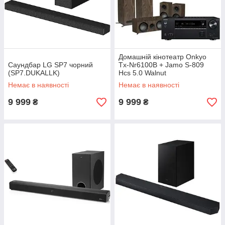
Домашній кінотеатр Onkyo
Саундбар LG SP7 чорний
Tx-Nr6100B + Jamo S-809
(SP7.DUKALLK)
Hcs 5.0 Walnut
(Txrn6100S809Hcs50Cz+Orz)
Немає в наявності
Немає в наявності
9 999
9 999
₴
₴