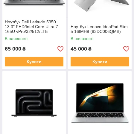
Ноутбук Dell Latitude 5350
13.3" FHD/Intel Core Ultra 7
Ноутбук Lenovo IdeaPad Slim
165U vPro/32/512/LTE
5 16IMH9 (83DC006QMB)
(B70LC44)
В наявності
В наявності
65 000
45 000
₴
₴
Купити
Купити