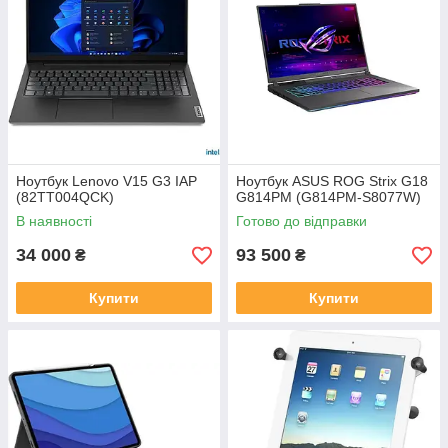
Ноутбук Lenovo V15 G3 IAP
Ноутбук ASUS ROG Strix G18
(82TT004QCK)
G814PM (G814PM-S8077W)
В наявності
Готово до відправки
34 000
93 500
₴
₴
Купити
Купити