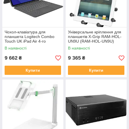
Чохол-клавіатура для
Універсальне кріплення для
планшета Logitech Combo
планшетів X-Grip RAM-HOL-
Touch UK iPad Air 4-го
UN9U (RAM-HOL-UN9U)
покоління (920-010272)
В наявності
В наявності
9 662
9 365
₴
₴
Купити
Купити