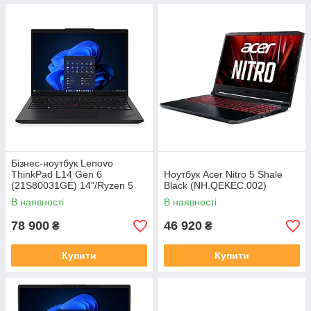
Бізнес-ноутбук Lenovo
ThinkPad L14 Gen 6
Ноутбук Acer Nitro 5 Shale
(21S80031GE) 14"/Ryzen 5
Black (NH.QEKEC.002)
PRO 215/32/1TB/Radeon
В наявності
В наявності
740M/Windows 11 Pro
78 900
46 920
₴
₴
Купити
Купити