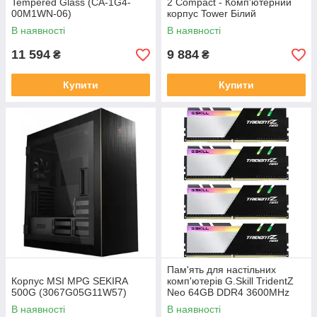
Tempered Glass (CA-1G4-
2 Compact - Комп'ютерний
00M1WN-06)
корпус Tower Білий
(Fdcmes2C08)
В наявності
В наявності
11 594
9 884
₴
₴
Купити
Купити
Пам'ять для настільних
Корпус MSI MPG SEKIRA
комп'ютерів G.Skill TridentZ
500G (3067G05G11W57)
Neo 64GB DDR4 3600MHz
CL16 (F4-3600C16Q-
В наявності
В наявності
64GTZN)