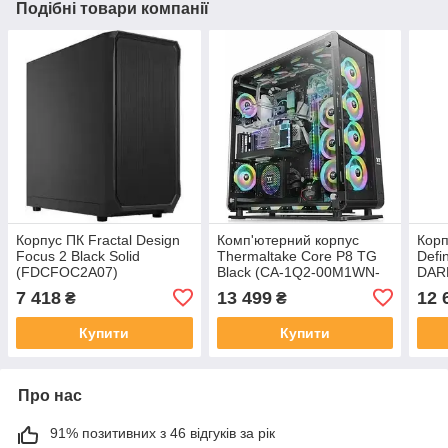
Подібні товари компанії
Корпус ПК Fractal Design
Комп'ютерний корпус
Корп
Focus 2 Black Solid
Thermaltake Core P8 TG
Defi
(FDCFOC2A07)
Black (CA-1Q2-00M1WN-
DAR
00)
7 418
13 499
12 
₴
₴
Купити
Купити
Про нас
91% позитивних з 46 відгуків за рік