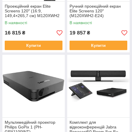
Проекційний екран Elite
Ручний проекційний екран
Screens 120″ (16:9,
Elite Screens 120″
149,4×265,7 см) M120XWH2
(M120XWH2‑E24)
В наявності
В наявності
16 815
19 857
₴
₴
Купити
Купити
Мультимедійний проектор
Комплект для
Philips GoPix 1 (PH-
відеоконференцій Jabra
GPX1100INT)
Panacast50 Room Sys.Eu