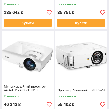
В наявності
В наявності
135 642
35 751
₴
₴
Купити
Купити
Мультимедійний проектор
Vivitek DX283ST-EDU
Проєктор Viewsonic LS550WH
В наявності
В наявності
46 242
55 402
₴
₴