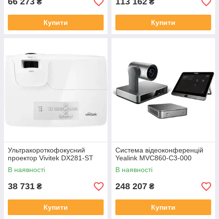
66 273
113 162
₴
₴
Купити
Купити
Ультракороткофокусний
Система відеоконференцій
проектор Vivitek DX281-ST
Yealink MVC860-C3-000
В наявності
В наявності
38 731
248 207
₴
₴
Купити
Купити