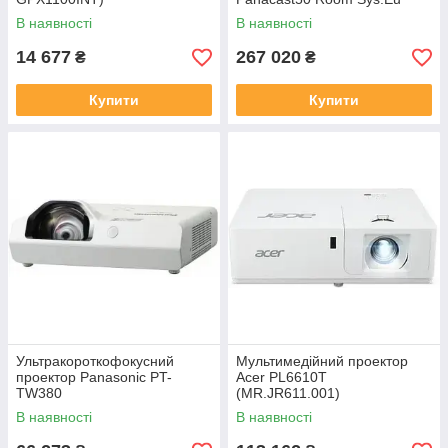
Chgr Lenovo Zoom
В наявності
В наявності
14 677
267 020
₴
₴
Купити
Купити
Ультракороткофокусний
Мультимедійний проектор
проектор Panasonic PT-
Acer PL6610T
TW380
(MR.JR611.001)
В наявності
В наявності