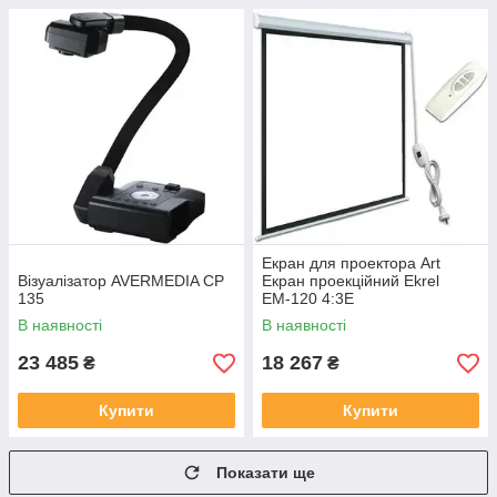
Екран для проектора Art
Візуалізатор AVERMEDIA CP
Екран проекційний Ekrel
135
EM‑120 4:3E
В наявності
В наявності
23 485
18 267
₴
₴
Купити
Купити
Показати ще