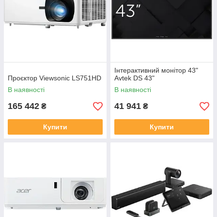
Інтерактивний монітор 43"
Проєктор Viewsonic LS751HD
Avtek DS 43"
В наявності
В наявності
165 442
41 941
₴
₴
Купити
Купити