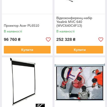
Відеоконференц-набір
Yealink MVC 640
Проектор Acer PL6510
(MVC640C4F13)
В наявності
В наявності
96 760
252 328
₴
₴
Купити
Купити