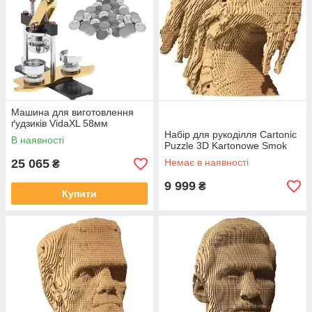
Машина для виготовлення
ґудзиків VidaXL 58мм
Набір для рукоділля Cartonic
В наявності
Puzzle 3D Kartonowe Smok
25 065
Немає в наявності
₴
9 999
₴
Купити