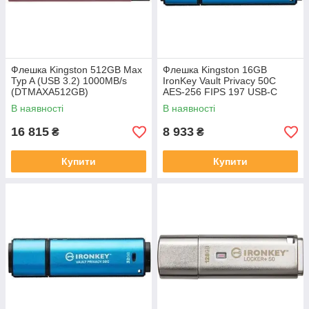
Флешка Kingston 512GB Max
Флешка Kingston 16GB
Typ A (USB 3.2) 1000MB/s
IronKey Vault Privacy 50C
(DTMAXA512GB)
AES-256 FIPS 197 USB-C
(IKVP50C16GB)
В наявності
В наявності
16 815
8 933
₴
₴
Купити
Купити