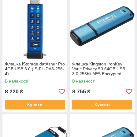
Флешка iStorage datAshur Pro
Флешка Kingston IronKey
4GB USB 3.0 (IS-FL-DA3-256-
Vault Privacy 50 64GB USB
4)
3.0 256bit AES Encrypted
(IKVP5064GB)
В наявності
В наявності
8 220
8 755
₴
₴
Купити
Купити