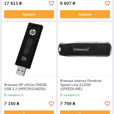
17 813
8 607
₴
₴
Купити
Купити
Флешка Intenso Pendrive
Флешка HP x911w 256GB
Speed Line 512GB
USB 3.2 (HPFD911W256)
(SPEEDLINE)
В наявності
В наявності
7 150
7 759
₴
₴