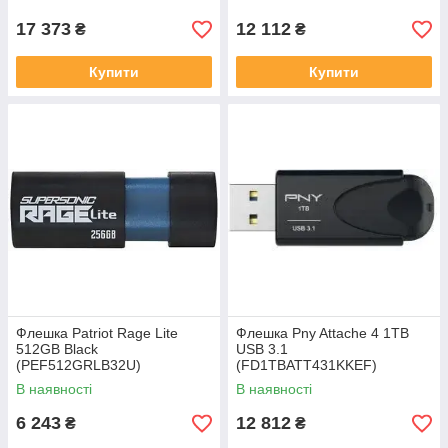
17 373
12 112
₴
₴
Купити
Купити
Флешка Patriot Rage Lite
Флешка Pny Attache 4 1TB
512GB Black
USB 3.1
(PEF512GRLB32U)
(FD1TBATT431KKEF)
В наявності
В наявності
6 243
12 812
₴
₴