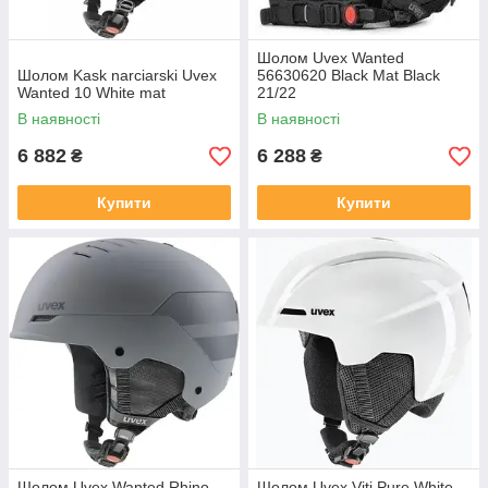
Шолом Uvex Wanted
Шолом Kask narciarski Uvex
56630620 Black Mat Black
Wanted 10 White mat
21/22
В наявності
В наявності
6 882
6 288
₴
₴
Купити
Купити
Шолом Uvex Wanted Rhino
Шолом Uvex Viti Pure White