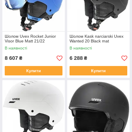
Шолом Uvex Rocket Junior
Шолом Kask narciarski Uvex
Visor Blue Matt 21/22
Wanted 20 Black mat
В наявності
В наявності
8 607
6 288
₴
₴
Купити
Купити