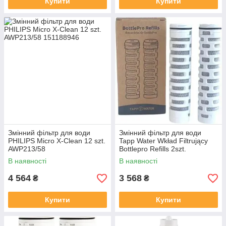
Купити
Купити
Змінний фільтр для води
Змінний фільтр для води
PHILIPS Micro X-Clean 12 szt.
Tapp Water Wkład Filtrujący
AWP213/58
Bottlepro Refills 2szt.
Btlproc002
В наявності
В наявності
4 564
3 568
₴
₴
Купити
Купити