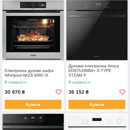
Духовка електрична Amica
Електрична духова шафа
ED975398BA+ X-TYPE
Whirlpool AKZ9 9480 IX
STEAM P
В наявності
В наявності
30 970
36 152
₴
₴
Купити
Купити