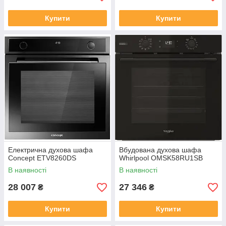
Купити
Купити
Електрична духова шафа
Вбудована духова шафа
Concept ETV8260DS
Whirlpool OMSK58RU1SB
В наявності
В наявності
28 007
27 346
₴
₴
Купити
Купити