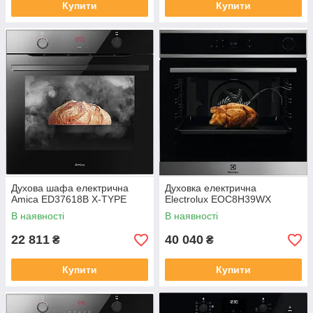
Купити
Купити
Духова шафа електрична
Духовка електрична
Amica ED37618B X-TYPE
Electrolux EOC8H39WX
В наявності
В наявності
22 811
40 040
₴
₴
Купити
Купити