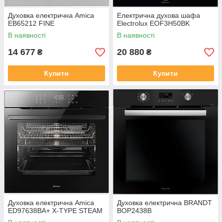
Духовка електрична Amica
Електрична духова шафа
EB65212 FINE
Electrolux EOF3H50BK
В наявності
В наявності
14 677
20 880
₴
₴
Купити
Купити
Духовка електрична Amica
Духовка електрична BRANDT
ED97638BA+ X-TYPE STEAM
BOP2438B