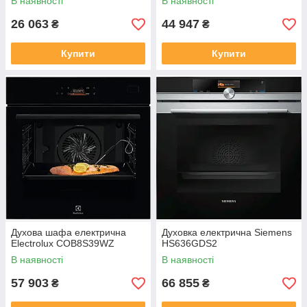
В наявності
В наявності
26 063
44 947
₴
₴
Купити
Купити
Духова шафа електрична
Духовка електрична Siemens
Electrolux COB8S39WZ
HS636GDS2
В наявності
В наявності
57 903
66 855
₴
₴