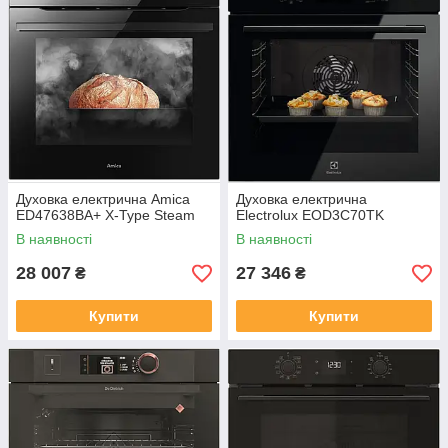
Духовка електрична Amica
Духовка електрична
ED47638BA+ X-Type Steam
Electrolux EOD3C70TK
В наявності
В наявності
28 007
27 346
₴
₴
Купити
Купити