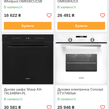
Whirlpool OMK58CU1SB
OMK58HU1X
В наявності
В наявності
16 622
26 491
₴
₴
Купити
Купити
Духова шафа Sharp KA-
Духовка електрична Concept
74L64BNH-PL
ETV7460wh
В наявності
В наявності
30 581
25 946
₴
₴