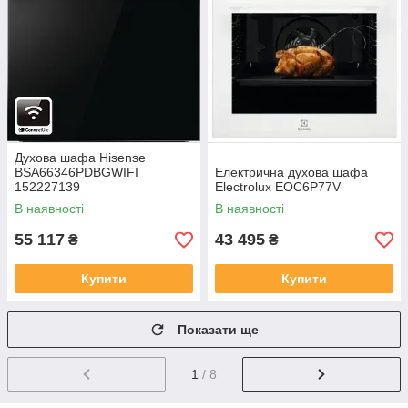
Духова шафа Hisense
BSA66346PDBGWIFI
Електрична духова шафа
152227139
Electrolux EOC6P77V
В наявності
В наявності
55 117
43 495
₴
₴
Купити
Купити
Показати ще
1
/ 8