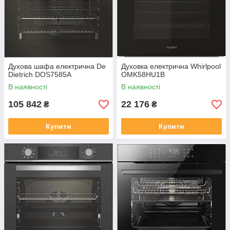
Духова шафа електрична De
Духовка електрична Whirlpool
Dietrich DOS7585A
OMK58HU1B
В наявності
В наявності
105 842
22 176
₴
₴
Купити
Купити