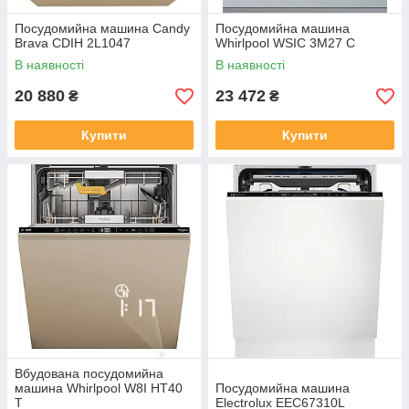
Посудомийна машина Candy
Посудомийна машина
Brava CDIH 2L1047
Whirlpool WSIC 3M27 C
В наявності
В наявності
20 880
23 472
₴
₴
Купити
Купити
Вбудована посудомийна
машина Whirlpool W8I HT40
Посудомийна машина
T
Electrolux EEC67310L