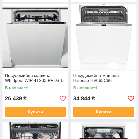
Посудомийна машина
Посудомийна машина
Whirlpool WIP 4T233 PFEG B
Hisense HV663C60
В наявності
В наявності
26 439
34 844
₴
₴
Купити
Купити