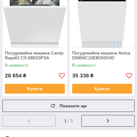
Посудомийна машина Candy
Посудомийна машина Amica
RapidO CS 6B0S3PSA
DIM68C10EBONSViD
В наявності
В наявності
28 654
35 336
₴
₴
Купити
Купити
Показати ще
1
/ 3