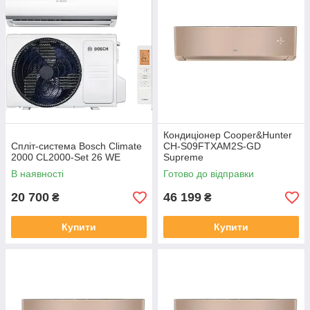
Кондиціонер Cooper&Hunter
Спліт-система Bosch Climate
CH-S09FTXAM2S-GD
2000 CL2000-Set 26 WE
Supreme
В наявності
Готово до відправки
20 700
46 199
₴
₴
Купити
Купити