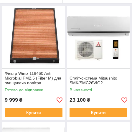
Фільтр Winix 118460 Anti-
Microbial PM2.5 (Filter M) для
Спліт-система Mitsushito
очищувача повітря
SMK/SMC26VIG2
Готово до відправки
В наявності
9 999
23 100
₴
₴
Купити
Купити