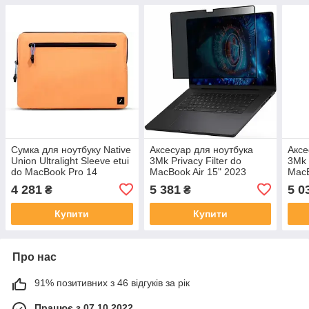
Сумка для ноутбуку Native
Аксесуар для ноутбука
Аксе
Union Ultralight Sleeve etui
3Mk Privacy Filter do
3Mk 
do MacBook Pro 14
MacBook Air 15" 2023
MacB
M3/M2/M1 2024-2021
(5903108573610)
(590
4 281
5 381
5 0
₴
₴
(4895200477815)
Купити
Купити
Про нас
91% позитивних з 46 відгуків за рік
Працює з 07.10.2022