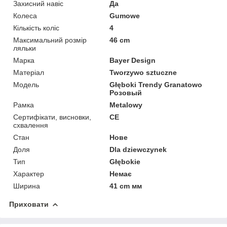
Захисний навіс
Да
Колеса
Gumowe
Кількість коліс
4
Максимальний розмір
46 cm
ляльки
Марка
Bayer Design
Матеріал
Tworzywo sztuczne
Мoдель
Głęboki Trendy Granatowo
Розовый
Рамка
Metalowy
Сертифікати, висновки,
CE
схвалення
Стан
Нове
Доля
Dla dziewczynek
Тип
Głębokie
Характер
Немає
Ширина
41 cm мм
Приховати