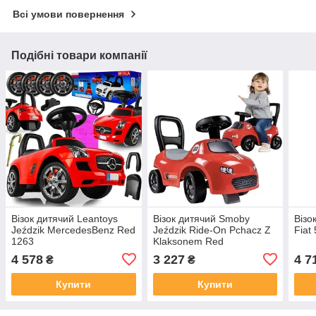
Всі умови повернення
Подібні товари компанії
Візок дитячий Leantoys
Візок дитячий Smoby
Візо
Jeździk MercedesBenz Red
Jeździk Ride-On Pchacz Z
Fiat
1263
Klaksonem Red
4 578
3 227
4 7
₴
₴
Купити
Купити