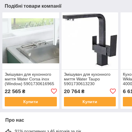
Подібні товари компанії
Змішувач для кухонного
Змішувач для кухонного
Кухо
миття Water Corsa inox
миття Water Taupo
Wkła
(Window) 5901730616965
5901730613230
4000
22 565
20 764
6 6
₴
₴
Купити
Купити
Про нас
91% позитивних з 46 відгуків за рік