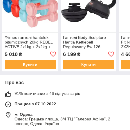
Фітнес гантелі hantelek
Гантелі Body Sculpture
Гант
bitumicznych 20kg REBEL
Hantla Kettlebell
Fit 
ACTIVE 2x1kg + 2x2kg +
Regulowany Bw 126
2X2K
2x3kg + 2x4kg
13,5Kg
5 010
6 199
4 6
₴
₴
Купити
Купити
Про нас
91% позитивних з 46 відгуків за рік
Працює з 07.10.2022
м. Одеса
Одеса: Грецька площа, 3/4 ТЦ "Галерея Афіна", 2
поверх, Одеса, Україна