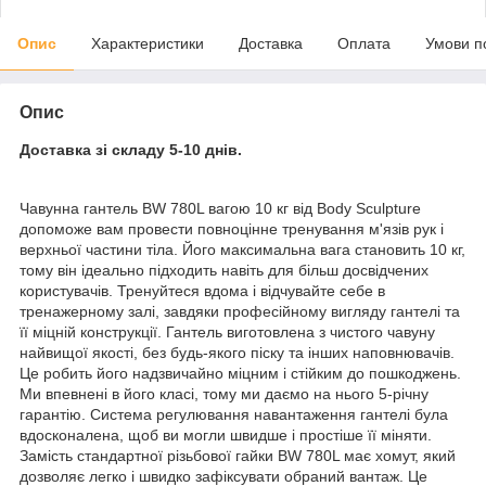
Опис
Характеристики
Доставка
Оплата
Умови п
Опис
Доставка зі складу 5-10 днів.
Чавунна гантель BW 780L вагою 10 кг від Body Sculpture
допоможе вам провести повноцінне тренування м'язів рук і
верхньої частини тіла. Його максимальна вага становить 10 кг,
тому він ідеально підходить навіть для більш досвідчених
користувачів. Тренуйтеся вдома і відчувайте себе в
тренажерному залі, завдяки професійному вигляду гантелі та
її міцній конструкції. Гантель виготовлена ​​з чистого чавуну
найвищої якості, без будь-якого піску та інших наповнювачів.
Це робить його надзвичайно міцним і стійким до пошкоджень.
Ми впевнені в його класі, тому ми даємо на нього 5-річну
гарантію. Система регулювання навантаження гантелі була
вдосконалена, щоб ви могли швидше і простіше її міняти.
Замість стандартної різьбової гайки BW 780L має хомут, який
дозволяє легко і швидко зафіксувати обраний вантаж. Це