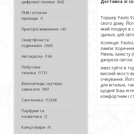
Доставка зі ск
цифрової техніки
842
ПНВ і оптичні
Торшер Paolo 92
прилади
1
свого дому. Йог
який поєднує в с
Пристрої живлення
40
їдальні, цей сві
Смартфони та
Колекція: Paolo
годинники
3061
лампи: Коричнев
Рівень захисту 
Автокрісла
166
джерела світла:
Побутова
Інвестуйте в то
техніка
1721
високій якості 
очікування. Йог
Велосипеди, скутери,
для вітальні, т
самокати
997
щодня! Ваш інт
комфортним і с
Сантехніка
12568
Парфуми та
косметика
2
Канцтовари
6