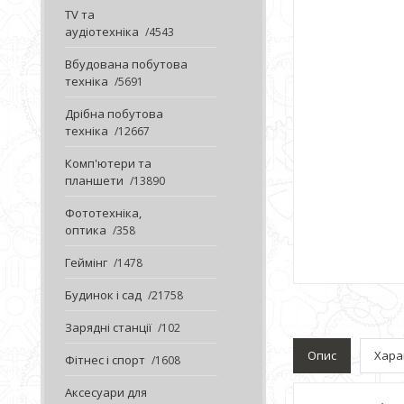
TV та
аудіотехніка
4543
Вбудована побутова
техніка
5691
Дрібна побутова
техніка
12667
Комп'ютери та
планшети
13890
Фототехніка,
оптика
358
Геймінг
1478
Будинок і сад
21758
Зарядні станції
102
Опис
Хара
Фітнес і спорт
1608
Аксесуари для