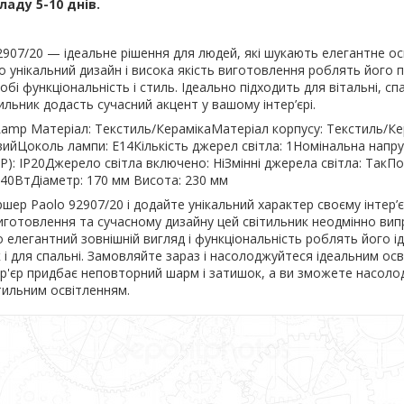
ладу 5-10 днів.
907/20 — ідеальне рішення для людей, які шукають елегантне ос
о унікальний дизайн і висока якість виготовлення роблять його 
обі функціональність і стиль. Ідеально підходить для вітальні, сп
тильник додасть сучасний акцент у вашому інтер’єрі.
Lamp Матеріал: Текстиль/КерамікаМатеріал корпусу: Текстиль/Ке
ийЦоколь лампи: E14Кількість джерел світла: 1Номінальна напру
(IP): IP20Джерело світла включено: НіЗмінні джерела світла: ТакП
 40ВтДіаметр: 170 мм Висота: 230 мм
ршер Paolo 92907/20 і додайте унікальний характер своєму інтер’є
виготовлення та сучасному дизайну цей світильник неодмінно вип
о елегантний зовнішній вигляд і функціональність роблять його і
ак і для спальні. Замовляйте зараз і насолоджуйтеся ідеальним ос
ер'єр придбає неповторний шарм і затишок, а ви зможете насол
тильним освітленням.