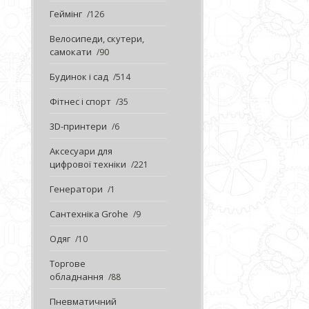
Геймінг
126
Велосипеди, скутери,
самокати
90
Будинок і сад
514
Фітнес і спорт
35
3D-принтери
6
Аксесуари для
цифрової техніки
221
Генератори
1
Сантехніка Grohe
9
Одяг
10
Торгове
обладнання
88
Пневматичний