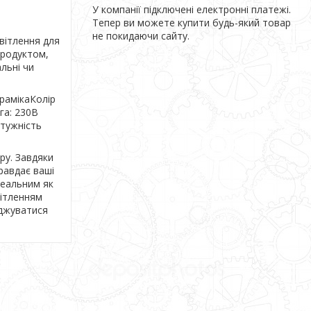
У компанії підключені електронні платежі.
Тепер ви можете купити будь-який товар
не покидаючи сайту.
вітлення для
продуктом,
альні чи
рамікаКолір
га: 230В
отужність
ру. Завдяки
равдає ваші
деальним як
вітленням
оджуватися