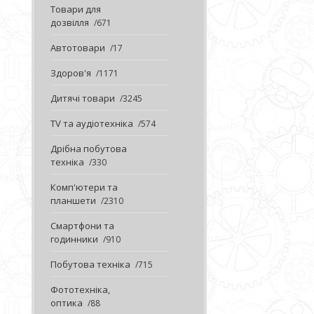
Товари для
дозвілля
671
Автотовари
17
Здоров'я
1171
Дитячі товари
3245
TV та аудіотехніка
574
Дрібна побутова
техніка
330
Комп'ютери та
планшети
2310
Смартфони та
годинники
910
Побутова техніка
715
Фототехніка,
оптика
88