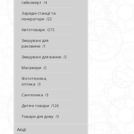
гайковерт
4
Зарядні станції та
генератори
22
Автотовари
273
Змішувачі для
раковини
1
Змішувачі для ванни
2
Масажери
2
Фототехніка,
оптика
3
Сантехніка
3
Дитячі товари
126
Товари для дому
3
Акції