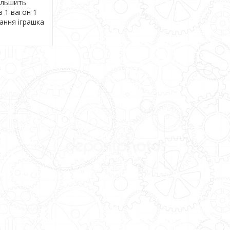
більшить
в 1 вагон 1
вання іграшка