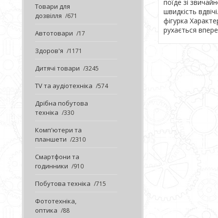
поїде зі звичай
Товари для
швидкість вдвіч
дозвілля
671
фігурка Характе
рухається впере
Автотовари
17
Здоров'я
1171
Дитячі товари
3245
TV та аудіотехніка
574
Дрібна побутова
техніка
330
Комп'ютери та
планшети
2310
Смартфони та
годинники
910
Побутова техніка
715
Фототехніка,
оптика
88