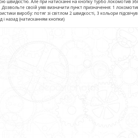
ною швидкістю. Але при натисканні на кнопку турбо локомотив з
і. Дозвольте своїй уяві визначити пункт призначення: 1 локомоти
ристики виробу: потяг зі світлом 2 швидкості, 3 кольори підсвічу
д і назад (натисканням кнопки)