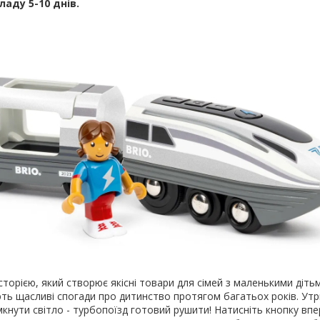
ладу 5-10 днів.
сторією, який створює якісні товари для сімей з маленькими дітьм
ть щасливі спогади про дитинство протягом багатьох років. Ут
мкнути світло - турбопоїзд готовий рушити! Натисніть кнопку впер