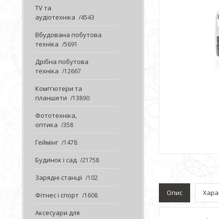
TV та
аудіотехніка
4543
Вбудована побутова
техніка
5691
Дрібна побутова
техніка
12667
Комп'ютери та
планшети
13890
Фототехніка,
оптика
358
Геймінг
1478
Будинок і сад
21758
Зарядні станції
102
Опис
Хара
Фітнес і спорт
1608
Аксесуари для