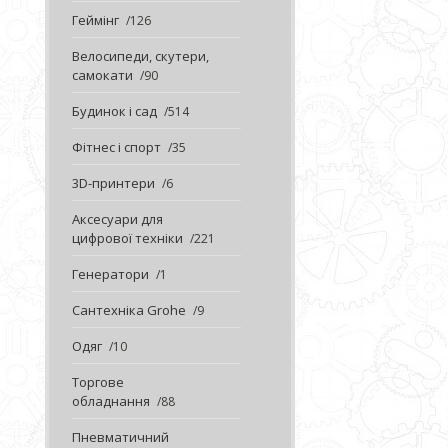
Геймінг
126
Велосипеди, скутери,
самокати
90
Будинок і сад
514
Фітнес і спорт
35
3D-принтери
6
Аксесуари для
цифрової техніки
221
Генератори
1
Сантехніка Grohe
9
Одяг
10
Торгове
обладнання
88
Пневматичний