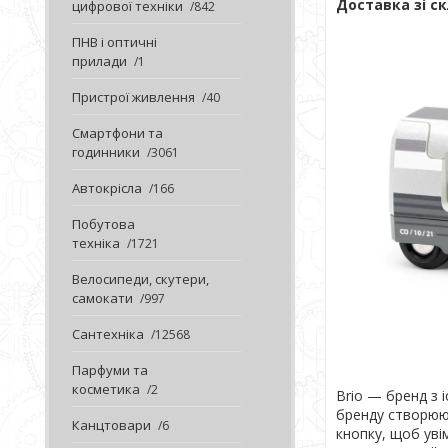
Доставка зі ск
цифрової техніки
842
ПНВ і оптичні
прилади
1
Пристрої живлення
40
Смартфони та
годинники
3061
Автокрісла
166
Побутова
техніка
1721
Велосипеди, скутери,
самокати
997
Сантехніка
12568
Парфуми та
косметика
2
Brio — бренд з і
бренду створюю
Канцтовари
6
кнопку, щоб уві