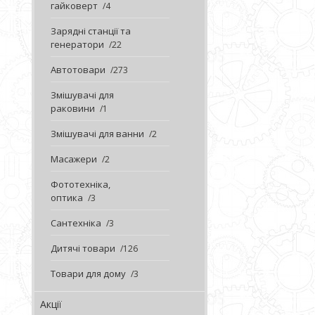
гайковерт
4
Зарядні станції та
генератори
22
Автотовари
273
Змішувачі для
раковини
1
Змішувачі для ванни
2
Масажери
2
Фототехніка,
оптика
3
Сантехніка
3
Дитячі товари
126
Товари для дому
3
Акції