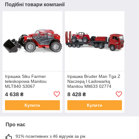
Подібні товари компанії
Іграшка Siku Farmer
Іграшка Bruder Man Tga Z
teleskopowa Manitou
Naczepą I Ładowarką
MLT840 S3067
Manitou Mlt633 02774
4 638
8 428
₴
₴
Купити
Купити
Про нас
91% позитивних з 46 відгуків за рік