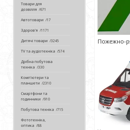
Товари для
дозвілля
671
Автотовари
17
Здоров'я
1171
Пожежно-ря
Дитячі товари
3245
TV та аудіотехніка
574
Дрібна побутова
техніка
330
Комп'ютери та
планшети
2310
Смартфони та
годинники
910
Побутова техніка
715
Фототехніка,
оптика
88