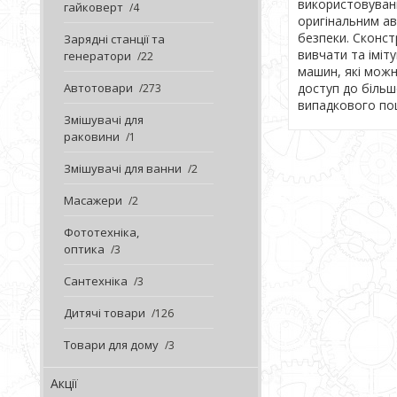
використовувани
гайковерт
4
оригінальним ав
безпеки. Сконст
Зарядні станції та
вивчати та іміт
генератори
22
машин, які можн
Автотовари
доступ до більш
273
випадкового по
Змішувачі для
раковини
1
Змішувачі для ванни
2
Масажери
2
Фототехніка,
оптика
3
Сантехніка
3
Дитячі товари
126
Товари для дому
3
Акції