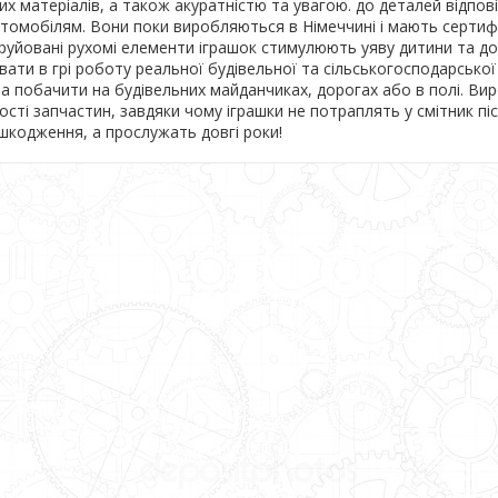
х матеріалів, а також акуратністю та увагою. до деталей відпов
томобілям. Вони поки виробляються в Німеччині і мають сертиф
руйовані рухомі елементи іграшок стимулюють уяву дитини та д
увати в грі роботу реальної будівельної та сільськогосподарської
а побачити на будівельних майданчиках, дорогах або в полі. Ви
ості запчастин, завдяки чому іграшки не потраплять у смітник пі
шкодження, а прослужать довгі роки!