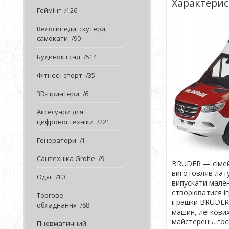
Характери
Геймінг
126
Велосипеди, скутери,
самокати
90
Будинок і сад
514
Фітнес і спорт
35
3D-принтери
6
Аксесуари для
цифрової техніки
221
Генератори
1
Сантехніка Grohe
9
BRUDER — сімей
виготовляв лату
Одяг
10
випускати мален
створюватися іг
Торгове
іграшки BRUDER 
обладнання
88
машин, легкових
майстерень, гос
Пневматичний