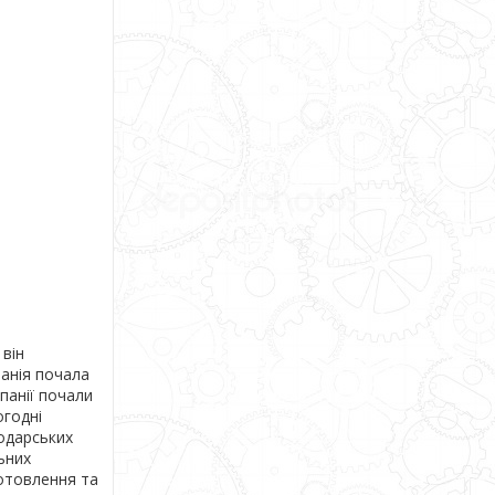
він
панія почала
панії почали
огодні
подарських
ьних
отовлення та