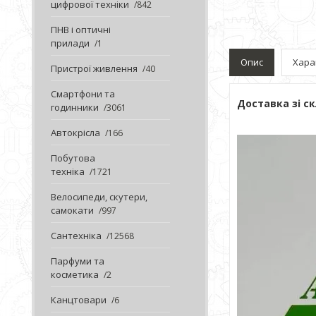
цифрової техніки
842
ПНВ і оптичні
прилади
1
Опис
Хара
Пристрої живлення
40
Смартфони та
Доставка зі ск
годинники
3061
Автокрісла
166
Побутова
техніка
1721
Велосипеди, скутери,
самокати
997
Сантехніка
12568
Парфуми та
косметика
2
Канцтовари
6