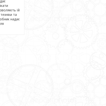
ідає
ікати
озволяють їй
 техніки та
робник надає
сля