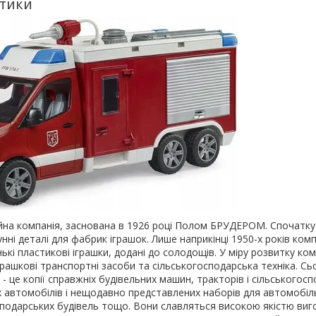
стики
на компанія, заснована в 1926 році Полом БРУДЕРОМ. Спочатку 
нні деталі для фабрик іграшок. Лише наприкінці 1950-х років ком
ькі пластикові іграшки, додані до солодощів. У міру розвитку ком
рашкові транспортні засоби та сільськогосподарська техніка. Сь
- це копії справжніх будівельних машин, тракторів і сільськогос
 автомобілів і нещодавно представлених наборів для автомобіл
подарських будівель тощо. Вони славляться високою якістю виг