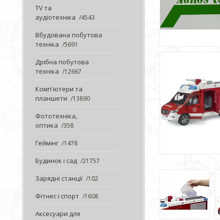
TV та
аудіотехніка
4543
Вбудована побутова
техніка
5691
Дрібна побутова
техніка
12667
Комп'ютери та
планшети
13890
Фототехніка,
оптика
358
Геймінг
1478
Будинок і сад
21757
Зарядні станції
102
Фітнес і спорт
1608
Аксесуари для