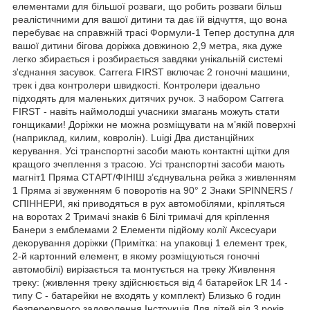
елементами для більшої розваги, що робить розваги більш
реалістичними для вашої дитини та дає їй відчуття, що вона
перебуває на справжній трасі Формули-1 Тепер доступна для
вашої дитини бігова доріжка довжиною 2,9 метра, яка дуже
легко збирається і розбирається завдяки унікальній системі
з'єднання засувок. Carrera FIRST включає 2 гоночні машини,
трек і два контролери швидкості. Контролери ідеально
підходять для маленьких дитячих ручок. З набором Carrera
FIRST - навіть наймолодші учасники змагань можуть стати
гонщиками! Доріжки не можна розміщувати на м’якій поверхні
(наприклад, килим, ковролін). Luigi Два дистанційних
керування. Усі транспортні засоби мають контактні щітки для
кращого зчеплення з трасою. Усі транспортні засоби мають
магніт1 Пряма СТАРТ/ФІНІШ з’єднувальна рейка з живленням
1 Пряма зі звуженням 6 поворотів на 90° 2 Знаки SPINNERS /
СПІННЕРИ, які приводяться в рух автомобілями, кріпляться
на воротах 2 Тримачі знаків 6 Білі тримачі для кріплення
Банери з емблемами 2 Елементи підйому колії Аксесуари
декорування доріжки (Примітка: на упаковці 1 елемент трек,
2-й картонний елемент, в якому розміщуються гоночні
автомобілі) вирізається та монтується на треку Живлення
треку: (живлення треку здійснюється від 4 батарейок LR 14 -
типу C - батарейки не входять у комплект) Близько 6 годин
безперервного задоволення Інструкція Для дітей від 3 років