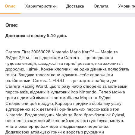
Опис
Характеристики
Доставка
Оплата
Умови п
Опис
Доставка зі складу 5-10 днів.
Carrera First 20063028 Nintendo Mario Kart™ — Маріо та
Луїджі 2,9 м. Гра з доріжками Carrera — це поєднання
чудових емоцій, швидкості та гарної розваги, яка захопить і
дорослих, і дітей. Кожен хлопчик і не одна дівчинка полюблять
гонки. Завдяки трасам вони відчують себе справжніми
ралійниками. Carrera 1.FIRST — це стартові набори для
Carrera Racing World, цього разу набір створено за мотивами
персонажів, відомих із культових ігор Nintendo. Тепер можна
грати в дитячій кімнаті з автомобілем Маріо та Луїджі.
Створюючи цей продукт, Каррера приділив особливу увагу
відтворенню всіх деталей і оригінальних персонажів з гри
Nintendo. Водопровідник Маріо та його брат-близнюк Луїджі,
одягнені в знаменитий зелений капелюх і густі вуса, можуть
мчати бампер до бампера в надшвидких перегонах.
Додатковою атракцією гонки є ворота з рухомими