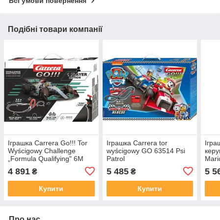
Всі умови повернення
Подібні товари компанії
Іграшка Carrera Go!!! Tor
Іграшка Carrera tor
Ігра
Wyścigowy Challenge
wyścigowy GO 63514 Psi
керу
„Formula Qualifying" 6M
Patrol
Mari
2,4G
4 891
5 485
5 5
₴
₴
Купити
Купити
Про нас