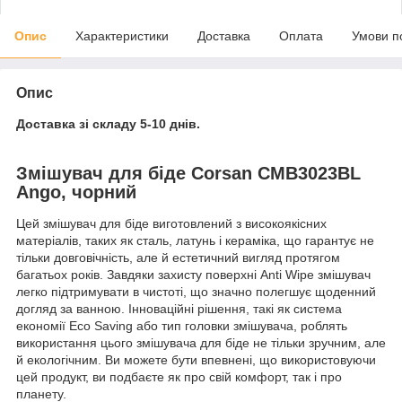
Опис
Характеристики
Доставка
Оплата
Умови п
Опис
Доставка зі складу 5-10 днів.
Змішувач для біде Corsan CMB3023BL
Ango, чорний
Цей змішувач для біде виготовлений з високоякісних
матеріалів, таких як сталь, латунь і кераміка, що гарантує не
тільки довговічність, але й естетичний вигляд протягом
багатьох років. Завдяки захисту поверхні Anti Wipe змішувач
легко підтримувати в чистоті, що значно полегшує щоденний
догляд за ванною. Інноваційні рішення, такі як система
економії Eco Saving або тип головки змішувача, роблять
використання цього змішувача для біде не тільки зручним, але
й екологічним. Ви можете бути впевнені, що використовуючи
цей продукт, ви подбаєте як про свій комфорт, так і про
планету.