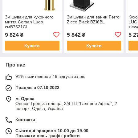
Змішувач для кухонного
Змішувач для ванни Ferro
Кухо
миття Corsan Lugo
Zicco Black BZI6BL
LUGI
смB7521GL
zlew
Blac
9 824
5 842
5 2
₴
₴
Купити
Купити
Про нас
91% позитивних з 46 відгуків за рік
Працює з 07.10.2022
м. Одеса
Одеса: Грецька площа, 3/4 ТЦ "Галерея Афіна", 2
поверх, Одеса, Україна
Контакти
Сьогодні працює з 10:00 до 19:00
Показати весь графік роботи