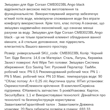
Змішувач для біде Corsan CMB3023BL Ango black
відрізняється високою якістю виготовлення та
функціональністю. Використовуваний аератор забезпечує
м'який потік води, мінімізуючи споживання води без втрати
комфорту використання. Крім того, клас потоку A означає, що
змішувач надзвичайно економічний, що означає менші
рахунки за воду. Змішувач для біде Corsan CMB3023BL Ango
black - це не тільки практичний елемент обладнання ванної
кімнати, а й стильне доповнення, яке підкреслить
елегантність Вашого ванного простору.
Розмір: універсальний SKU_code: CMB3023BL Колір: Чорний
Тип: Біде Висота: 14,6 см Матеріал: Сталь, Латунь, Кераміка
Захист поверхні: Anti Wipe Тип головки: Змішувач Система
збереження: Eco Saving Тип: Рухомий Перлатор: ТакМін.
робочий тиск: PN 0,5 Рекомендований робочий тиск: PN 1 -
PN 5 Макс. робочий тиск: PN 10 Макс. температура води: 90
°CКлас потоку: A < 0,25 л/с Акустична група: IIIТип установки:
ОкремостоячіЕлементи кріплення: В комплектіСервісна
підтримка: ЄНаявність запчастин: 5 роківУпаковка: Картон,
SecurityВага: 1,1 кг Використовувані технології: Дізнайтеся про
технології та безпекуІнструкція користувача:
ЗавантажитиГарантійний талон : Завантажити Довжина
упаковки: 20 Вага габаритні розміри в грамах: 693.33