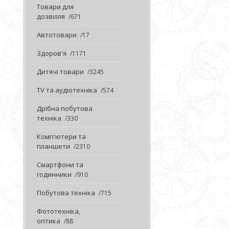
Товари для
дозвілля
671
Автотовари
17
Здоров'я
1171
Дитячі товари
3245
TV та аудіотехніка
574
Дрібна побутова
техніка
330
Комп'ютери та
планшети
2310
Смартфони та
годинники
910
Побутова техніка
715
Фототехніка,
оптика
88