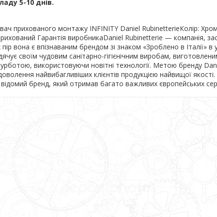
ладу 5-10 днів.
вач прихованого монтажу INFINITY Daniel RubinetterieКолір: Хро
рихований Гарантія виробникаDaniel Rubinetterie — компанія, за
их пір вона є впізнаваним брендом зі знаком «Зроблено в Італії» в у
ячує своїм чудовим санітарно-гігієнічним виробам, виготовленим
урботою, використовуючи новітні технології. Метою бренду Dani
адоволення найвибагливіших клієнтів продукцією найвищої якості. 
це відомий бренд, який отримав багато важливих європейських сер