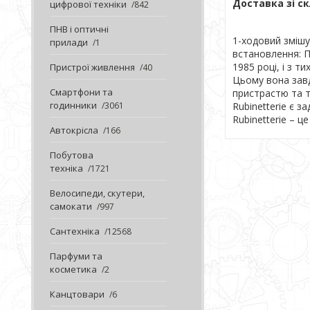
Доставка зі ск
цифрової техніки
842
ПНВ і оптичні
1-ходовий змішу
прилади
1
встановлення: П
1985 році, і з т
Пристрої живлення
40
Цьому вона завд
Смартфони та
пристрастю та т
годинники
3061
Rubinetterie є з
Rubinetterie – 
Автокрісла
166
Побутова
техніка
1721
Велосипеди, скутери,
самокати
997
Сантехніка
12568
Парфуми та
косметика
2
Канцтовари
6