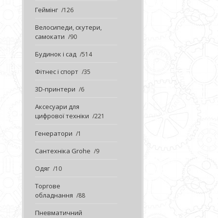
Геймінг
126
Велосипеди, скутери,
самокати
90
Будинок і сад
514
Фітнес і спорт
35
3D-принтери
6
Аксесуари для
цифрової техніки
221
Генератори
1
Сантехніка Grohe
9
Одяг
10
Торгове
обладнання
88
Пневматичний