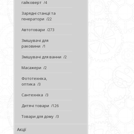
гайковерт
4
Зарядні станції та
генератори
22
Автотовари
273
Змішувачі для
раковини
1
Змішувачі для ванни
2
Масажери
2
Фототехніка,
оптика
3
Сантехніка
3
Дитячі товари
126
Товари для дому
3
Акції