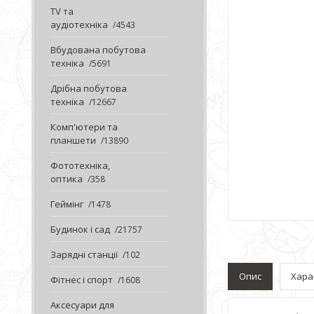
TV та
аудіотехніка
4543
Вбудована побутова
техніка
5691
Дрібна побутова
техніка
12667
Комп'ютери та
планшети
13890
Фототехніка,
оптика
358
Геймінг
1478
Будинок і сад
21757
Зарядні станції
102
Опис
Хара
Фітнес і спорт
1608
Аксесуари для