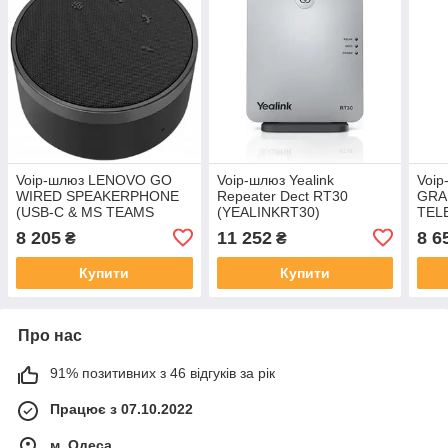
Voip-шлюз LENOVO GO
Voip-шлюз Yealink
Voip
WIRED SPEAKERPHONE
Repeater Dect RT30
GRA
(USB-C & MS TEAMS
(YEALINKRT30)
TEL
4XD1C82055
HD 
8 205
11 252
8 6
₴
₴
Купити
Купити
Про нас
91% позитивних з 46 відгуків за рік
Працює з 07.10.2022
м. Одеса