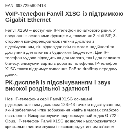
EAN: 6937295602418
VoIP-телефон Fanvil X1SG із підтримкою
Gigabit Ethernet
Fanvil X1SG – доступний IP-телефон початкового рівня. У
поєднанні з основними функціями, такими як 2 лінії SIP, 3-
стороння конференц-зв’язок і чіткий дисплей з
підсвічуванням, він відповідає всім вимогам надійності та
доступний для клієнтів з будь-яким бюджетом. Цей IP-
телефон чудово підходить як для малого, так і для великого
бізнесу, знижуючи вартість дорогих телефонів. IP-телефон
X1SG також підтримує живлення PoE та гігабітну передачу
даних.
РК-дисплей із підсвічуванням і звук
високої роздільної здатності
Нові IP-телефони серії Fanvil X1SG оснащені
рідкокристалічним дисплеєм 128×48 точок із підсвічуванням,
який забезпечує чітке зображення навіть в умовах слабкого
освітлення. Використовуючи широкосмуговий кодек G.722 і
Opus, IP-телефон Fanvil X1SG дозволяє насолоджуватися
кристально чистим звуком і високопродуктивним зв’язком.