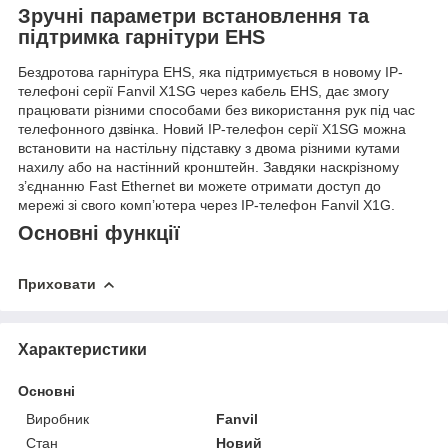
Зручні параметри встановлення та
підтримка гарнітури EHS
Бездротова гарнітура EHS, яка підтримується в новому IP-
телефоні серії Fanvil X1SG через кабель EHS, дає змогу
працювати різними способами без використання рук під час
телефонного дзвінка. Новий IP-телефон серії X1SG можна
встановити на настільну підставку з двома різними кутами
нахилу або на настінний кронштейн. Завдяки наскрізному
з’єднанню Fast Ethernet ви можете отримати доступ до
мережі зі свого комп’ютера через IP-телефон Fanvil X1G.
Основні функції
Приховати
Характеристики
Основні
Виробник
Fanvil
Стан
Новий