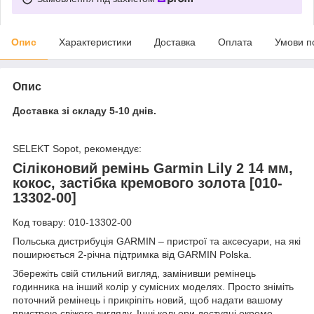
Опис
Характеристики
Доставка
Оплата
Умови п
Опис
Доставка зі складу 5-10 днів.
SELEKT Sopot, рекомендує:
Сіліконовий ремінь Garmin Lily 2 14 мм,
кокос, застібка кремового золота [010-
13302-00]
Код товару: 010-13302-00
Польська дистрибуція GARMIN – пристрої та аксесуари, на які
поширюється 2-річна підтримка від GARMIN Polska.
Збережіть свій стильний вигляд, замінивши ремінець
годинника на інший колір у сумісних моделях. Просто зніміть
поточний ремінець і прикріпіть новий, щоб надати вашому
пристрою свіжого вигляду. Інші кольори доступні окремо.