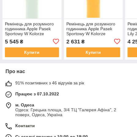
Ремінець для розумного
Ремінець для розумного
Ремі
годинника Apple Pasek
годинника Apple Pasek
годи
Sportowy W Kolorze
Sportowy W Kolorze
Lily
Pastelowej Mięty Do
Promiennym Do Koperty 41
Kolo
5 545
2 631
4 2
₴
₴
Koperty 41 Mm Rozmiar M
Mm Rozmiar S M
Zapi
L
1330
Купити
Купити
Про нас
91% позитивних з 46 відгуків за рік
Працює з 07.10.2022
м. Одеса
Одеса: Грецька площа, 3/4 ТЦ "Галерея Афіна", 2
поверх, Одеса, Україна
Контакти
Сьогодні працює з 10:00 до 19:00