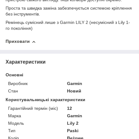
Проста та швидка заміна забезпечується системою кріплення
без інструментів.
Ремінець сумісний лише з Garmin LILY 2 (несумісний з Lily 1-
го покоління)
Приховати
Характеристики
Основні
Виробник
Garmin
Стан
Новий
Користувальницькі характеристики
Гарантійний термін (міс)
12
Марка
Garmin
Мoдель
Lily 2
Тип
Paski
Колір
Beżowe