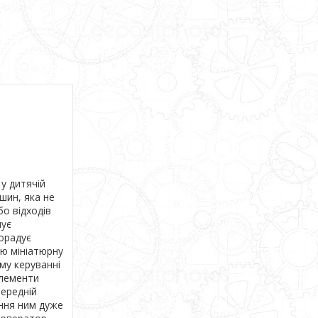
 у дитячій
шин, яка не
о відходів
чує
порадує
ою мініатюрну
му керуванні
елементи
передній
іння ним дуже