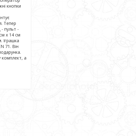
 оператор
жні кнопки
антує
я. Тепер
- пульт -
см х 14 см
м. Іграшка
N 71. Він
подарунка.
у комплект, а