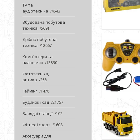
TV та
аудіотехніка
4543
Вбудована побутова
техніка
5691
Дрібна побутова
техніка
12667
Комп'ютери та
планшети
13890
Фототехніка,
оптика
358
Геймінг
1478
Будинок і сад
21757
Зарядні станції
102
Фітнес і спорт
1608
Аксесуари для