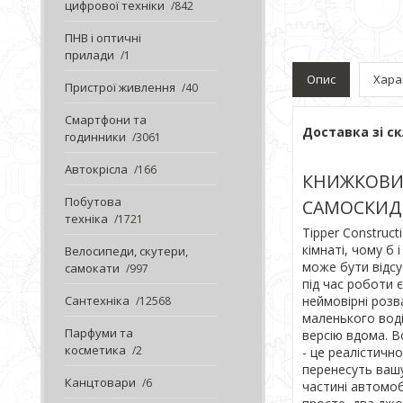
цифрової техніки
842
ПНВ і оптичні
прилади
1
Опис
Хара
Пристрої живлення
40
Смартфони та
Доставка зі ск
годинники
3061
Автокрісла
166
КНИЖКОВИ
Побутова
САМОСКИД 
техніка
1721
Tipper Construct
кімнаті, чому б 
Велосипеди, скутери,
може бути відсу
самокати
997
під час роботи 
неймовірні розв
Сантехніка
12568
маленького воді
Парфуми та
версію вдома. В
косметика
2
- це реалістичн
перенесуть вашу
Канцтовари
6
частині автомоб