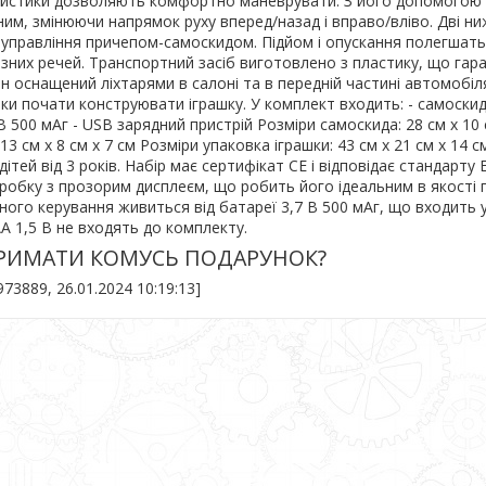
ойстики дозволяють комфортно маневрувати. З його допомогою
им, змінюючи напрямок руху вперед/назад і вправо/вліво. Дві ни
 управління причепом-самоскидом. Підйом і опускання полегшать
зних речей. Транспортний засіб виготовлено з пластику, що гар
Він оснащений ліхтарями в салоні та в передній частині автомобіл
ки почати конструювати іграшку. У комплект входить: - самоскид 
В 500 мАг - USB зарядний пристрій Розміри самоскида: 28 см х 10 
13 см х 8 см х 7 см Розміри упаковка іграшки: 43 см х 21 см х 14 с
ітей від 3 років. Набір має сертифікат CE і відповідає стандарту E
робку з прозорим дисплеєм, що робить його ідеальним в якості 
ного керування живиться від батареї 3,7 В 500 мАг, що входить 
АА 1,5 В не входять до комплекту.
ТРИМАТИ КОМУСЬ ПОДАРУНОК?
73889, 26.01.2024 10:19:13]