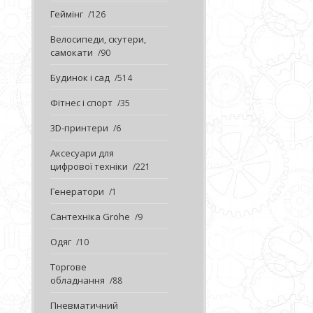
Геймінг
126
Велосипеди, скутери,
самокати
90
Будинок і сад
514
Фітнес і спорт
35
3D-принтери
6
Аксесуари для
цифрової техніки
221
Генератори
1
Сантехніка Grohe
9
Одяг
10
Торгове
обладнання
88
Пневматичний