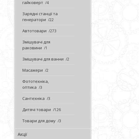
гайковерт
4
Зарядні станції та
генератори
22
Автотовари
273
Змішувачі для
раковини
1
Змішувачі для ванни
2
Масажери
2
Фототехніка,
оптика
3
Сантехніка
3
Дитячі товари
126
Товари для дому
3
Акції