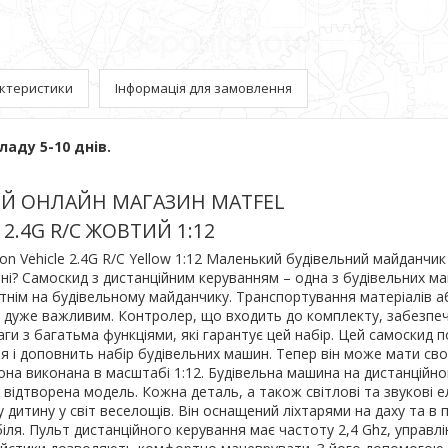
ктеристики
Інформація для замовлення
ладу 5-10 днів.
Й ОНЛАЙН МАГАЗИН MATFEL
2.4G R/C ЖОВТИЙ 1:12
ion Vehicle 2.4G R/C Yellow 1:12 Маленький будівельний майданчик
і ні? Самоскид з дистанційним керуванням – одна з будівельних ма
тнім на будівельному майданчику. Транспортування матеріалів аб
є дуже важливим. Контролер, що входить до комплекту, забезпе
аги з багатьма функціями, які гарантує цей набір. Цей самоскид 
я і доповнить набір будівельних машин. Тепер він може мати св
она виконана в масштабі 1:12. Будівельна машина на дистанційно
о відтворена модель. Кожна деталь, а також світлові та звукові 
 дитину у світ веселощів. Він оснащений ліхтарями на даху та в 
іля. Пульт дистанційного керування має частоту 2,4 Ghz, управл