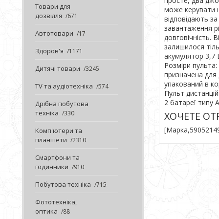
просте, два дж
Товари для
може керувати н
дозвілля
671
відповідають за
завантаження рі
Автотовари
17
довговічність. 
залишилося тіль
Здоров'я
1171
акумулятор 3,7 
Розміри пульта: 
Дитячі товари
3245
призначена для д
упакований в ко
TV та аудіотехніка
574
Пульт дистанцій
2 батареї типу 
Дрібна побутова
техніка
330
ХОЧЕТЕ О
[Марка,59052149
Комп'ютери та
планшети
2310
Смартфони та
годинники
910
Побутова техніка
715
Фототехніка,
оптика
88