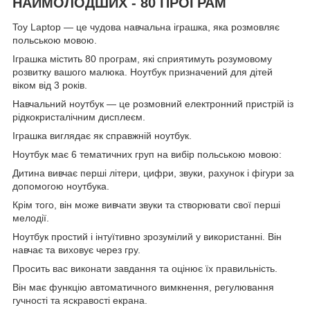
НАЙМОЛОДШИХ - 80 ПРОГРАМ
Toy Laptop — це чудова навчальна іграшка, яка розмовляє
польською мовою.
Іграшка містить 80 програм, які сприятимуть розумовому
розвитку вашого малюка. Ноутбук призначений для дітей
віком від 3 років.
Навчальний ноутбук — це розмовний електронний пристрій із
рідкокристалічним дисплеєм.
Іграшка виглядає як справжній ноутбук.
Ноутбук має 6 тематичних груп на вибір польською мовою:
Дитина вивчає перші літери, цифри, звуки, рахунок і фігури за
допомогою ноутбука.
Крім того, він може вивчати звуки та створювати свої перші
мелодії.
Ноутбук простий і інтуїтивно зрозумілий у використанні. Він
навчає та виховує через гру.
Просить вас виконати завдання та оцінює їх правильність.
Він має функцію автоматичного вимкнення, регулювання
гучності та яскравості екрана.