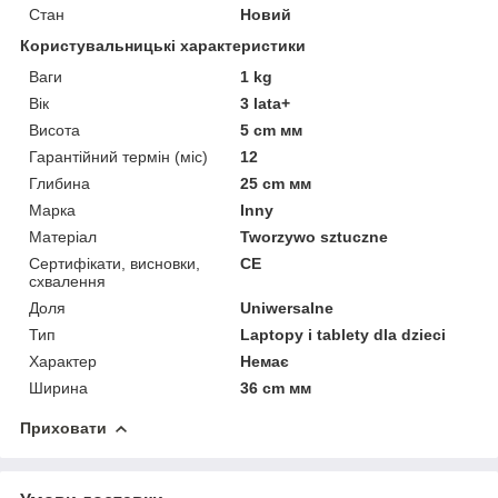
Стан
Новий
Користувальницькі характеристики
Ваги
1 kg
Вік
3 lata+
Висота
5 cm мм
Гарантійний термін (міс)
12
Глибина
25 cm мм
Марка
Inny
Матеріал
Tworzywo sztuczne
Сертифікати, висновки,
CE
схвалення
Доля
Uniwersalne
Тип
Laptopy i tablety dla dzieci
Характер
Немає
Ширина
36 cm мм
Приховати