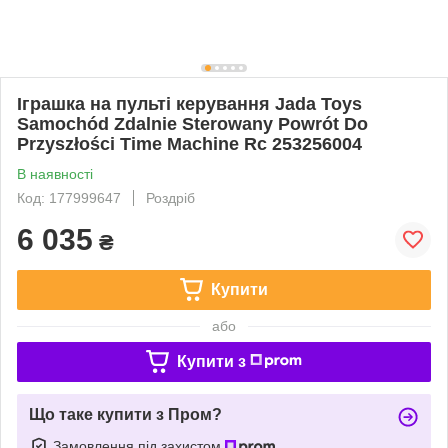
Іграшка на пульті керування Jada Toys
Samochód Zdalnie Sterowany Powrót Do
Przyszłości Time Machine Rc 253256004
В наявності
Код: 177999647
Роздріб
6 035
₴
Купити
або
Купити з
Що таке купити з Пром?
Замовлення під захистом