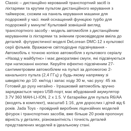
Classic – дистанційно керований транспортний засіб із
ліхтарями та крутим пультом дистанційного керування з
таймером, схожим на панель керування машини для
подорожей у часі. який оснащений функцією турбо для
подорожей у минуле! Культовий зовнішній вигляд
транспортного засобу - модель автомобіля з дистанційним
керуванням із ліхтарями та знімним громовідводом вміла до
деталей. футуристичної моделі DeLorean DMC-12 з культової
серії фільмів. Вражаюче світлодіодне підсвічування -
Автомобіль є точною копією автомобіля з культового серіалу
«Назад у майбутнє» і має декоративні смуги, які підсвічуються
при натисканні кнопки. Керуйте ефектно підсвіченим 27-
сантиметровим автомобілем на пульті за допомогою 2-
канального пульта (2,4 ГГц) у будь-якому напрямку зі
швидкістю до 10. км/год і запас ходу 30 м, час руху: 45 хв.
Готовий до руху негайно - Іграшковий автомобіль зручно
заряджається через USB-порт, має вбудований акумулятор
3.7V 360 MAH-LI-ION, 2 x 1.5. V батарейки для пульта R6/AA
(входять в комплект), масштаб 1:16, для дорослих і дітей від 6
років. Jada Toys - провідний виробник ліцензійних моделей
фігурок і транспортних засобів, вже більше 20 років пропонує
вірність у деталях, різноманітність і точність деталей
представлених моделей в ідеальному стані.