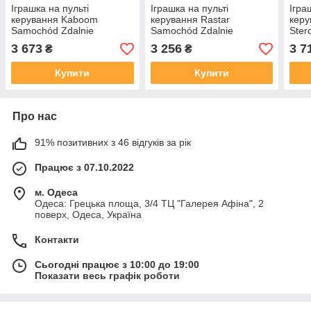
Іграшка на пульті
Іграшка на пульті
Ігра
керування Kaboom
керування Rastar
керу
Samochód Zdalnie
Samochód Zdalnie
Ste
Sterowany Kimi Koo008
Sterowany Ferrari 458 Italia
Fusi
3 673
3 256
3 7
₴
₴
53400
Купити
Купити
Про нас
91% позитивних з 46 відгуків за рік
Працює з 07.10.2022
м. Одеса
Одеса: Грецька площа, 3/4 ТЦ "Галерея Афіна", 2
поверх, Одеса, Україна
Контакти
Сьогодні працює з 10:00 до 19:00
Показати весь графік роботи