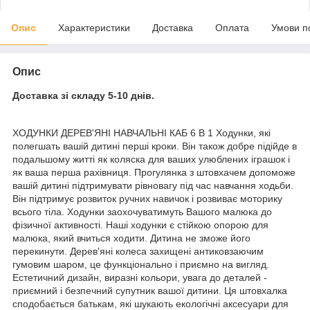
Опис
Характеристики
Доставка
Оплата
Умови п
Опис
Доставка зі складу 5-10 днів.
ХОДУНКИ ДЕРЕВ'ЯНІ НАВЧАЛЬНІ КАБ 6 В 1 Ходунки, які
полегшать вашій дитині перші кроки. Він також добре підійде в
подальшому житті як коляска для ваших улюблених іграшок і
як ваша перша рахівниця. Прогулянка з штовхачем допоможе
вашій дитині підтримувати рівновагу під час навчання ходьби.
Він підтримує розвиток ручних навичок і розвиває моторику
всього тіла. Ходунки заохочуватимуть Вашого малюка до
фізичної активності. Наші ходунки є стійкою опорою для
малюка, який вчиться ходити. Дитина не зможе його
перекинути. Дерев'яні колеса захищені антиковзаючим
гумовим шаром, це функціонально і приємно на вигляд.
Естетичний дизайн, виразні кольори, увага до деталей -
приємний і безпечний супутник вашої дитини. Ця штовхалка
сподобається батькам, які шукають екологічні аксесуари для