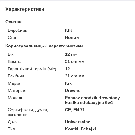
Характеристики
Основні
Виробник
KIK
Стан
Новий
Користувальницькі характеристики
Вік
12 m+
Висота
51 cm мм
Гарантійний термін (міс)
12
Глибина
31 cm мм
Марка
Kik
Матеріал
Drewno
Мoдель
Pchacz chodzik drewniany
kostka edukacyjna 6w1
Сертифікати, думки,
CE, EN 71
схвалення
Доля
Uniwersalne
Тип
Kostki, Pchajki