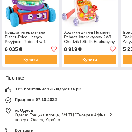
Іграшка інтерактивна
Ходунки дитячі Huanger
Ігра
Fisher-Price Uczący
Pchacz Interaktywny 2W1
Took
Przyjaciel Robot 4 w 1
Chodzik I Stolik Edukacyjny
Akty
HCK41
Z Dźwiękami HE0815
Sześ
6 035
8 919
5 2
₴
₴
Mont
Купити
Купити
Про нас
91% позитивних з 46 відгуків за рік
Працює з 07.10.2022
м. Одеса
Одеса: Грецька площа, 3/4 ТЦ "Галерея Афіна", 2
поверх, Одеса, Україна
Контакти