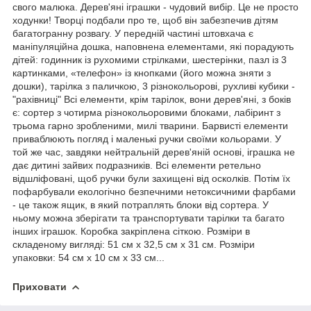
свого малюка. Дерев'яні іграшки - чудовий вибір. Це не просто
ходунки! Творці подбали про те, щоб він забезпечив дітям
багатогранну розвагу. У передній частині штовхача є
маніпуляційна дошка, наповнена елементами, які порадують
дітей: годинник із рухомими стрілками, шестерінки, пазл із 3
картинками, «телефон» із кнопками (його можна зняти з
дошки), тарілка з паличкою, 3 різнокольорові, рухливі кубики -
"рахівниці" Всі елементи, крім тарілок, вони дерев'яні, з боків
є: сортер з чотирма різнокольоровими блоками, лабіринт з
трьома гарно зробленими, милі тварини. Барвисті елементи
приваблюють погляд і маленькі ручки своїми кольорами. У
той же час, завдяки нейтральній дерев'яній основі, іграшка не
дає дитині зайвих подразників. Всі елементи ретельно
відшліфовані, щоб ручки були захищені від осколків. Потім їх
пофарбували екологічно безпечними нетоксичними фарбами
- це також ящик, в який потраплять блоки від сортера. У
ньому можна зберігати та транспортувати тарілки та багато
інших іграшок. Коробка закріплена сіткою. Розміри в
складеному вигляді: 51 см x 32,5 см x 31 см. Розміри
упаковки: 54 см x 10 см x 33 см...
Приховати