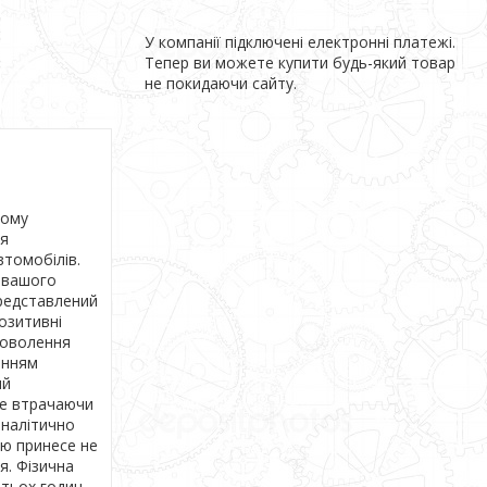
У компанії підключені електронні платежі.
Тепер ви можете купити будь-який товар
не покидаючи сайту.
ному
ля
втомобілів.
и вашого
редставлений
озитивні
адоволення
анням
ий
не втрачаючи
аналітично
ою принесе не
я. Фізична
атьох годин.