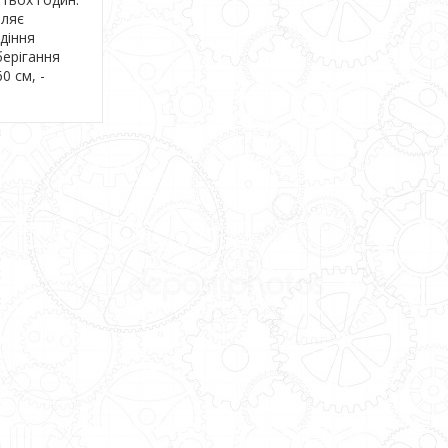
оляє
діння
берігання
​​см, -