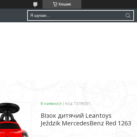
Кошик
В наявності
Код:
73795071
Візок дитячий Leantoys
Jeździk MercedesBenz Red 1263