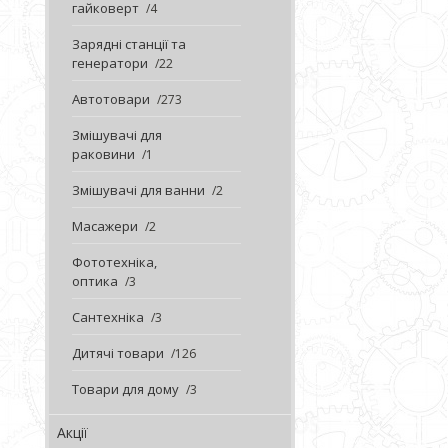
гайковерт
4
Зарядні станції та
генератори
22
Автотовари
273
Змішувачі для
раковини
1
Змішувачі для ванни
2
Масажери
2
Фототехніка,
оптика
3
Сантехніка
3
Дитячі товари
126
Товари для дому
3
Акції