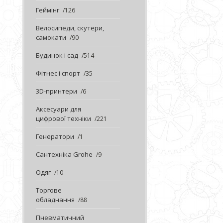
Геймінг
126
Велосипеди, скутери,
самокати
90
Будинок і сад
514
Фітнес і спорт
35
3D-принтери
6
Аксесуари для
цифрової техніки
221
Генератори
1
Сантехніка Grohe
9
Одяг
10
Торгове
обладнання
88
Пневматичний