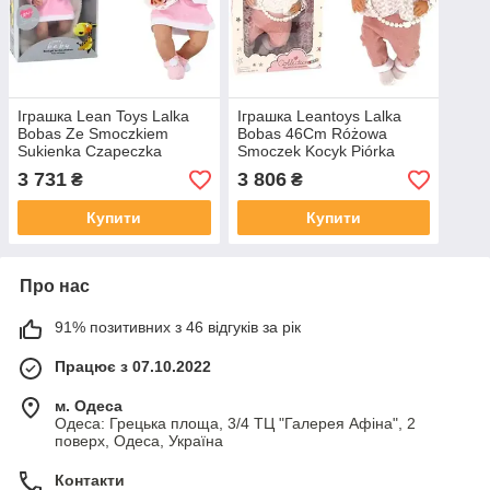
Іграшка Lean Toys Lalka
Іграшка Leantoys Lalka
Bobas Ze Smoczkiem
Bobas 46Cm Różowa
Sukienka Czapeczka
Smoczek Kocyk Piórka
Różowa Kocyk Akcesoria
3 731
3 806
₴
₴
35Cm
Купити
Купити
Про нас
91% позитивних з 46 відгуків за рік
Працює з 07.10.2022
м. Одеса
Одеса: Грецька площа, 3/4 ТЦ "Галерея Афіна", 2
поверх, Одеса, Україна
Контакти