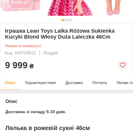
Іграшка Lean Toys Lalka Różowa Sukienka
Kucyki Blond Włosy Duża Laleczka 46Cm
Немає в наявності
Код: 169700812
Роздріб
9 999
₴
Опис
Характеристики
Доставка
Оплата
Умови п
Опис
Доставка зі складу 5-10 днів.
Лялька в рожевій сукні 46см