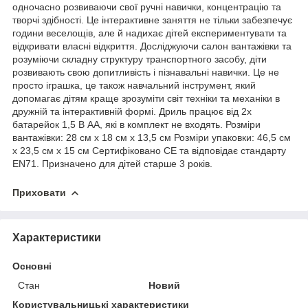
одночасно розвиваючи свої ручні навички, концентрацію та
творчі здібності. Це інтерактивне заняття не тільки забезпечує
години веселощів, але й надихає дітей експериментувати та
відкривати власні відкриття. Досліджуючи салон вантажівки та
розуміючи складну структуру транспортного засобу, діти
розвивають свою допитливість і пізнавальні навички. Це не
просто іграшка, це також навчальний інструмент, який
допомагає дітям краще зрозуміти світ техніки та механіки в
дружній та інтерактивній формі. Дриль працює від 2х
батарейок 1,5 В АА, які в комплект не входять. Розміри
вантажівки: 28 см x 18 см x 13,5 см Розміри упаковки: 46,5 см
x 23,5 см x 15 см Сертифіковано CE та відповідає стандарту
EN71. Призначено для дітей старше 3 років.
Приховати
Характеристики
Основні
Стан
Новий
Користувальницькі характеристики