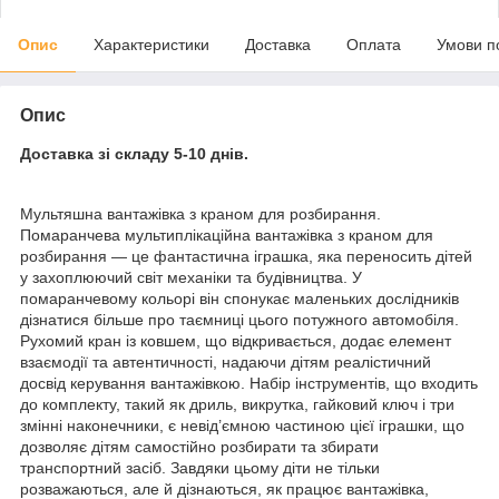
Опис
Характеристики
Доставка
Оплата
Умови п
Опис
Доставка зі складу 5-10 днів.
Мультяшна вантажівка з краном для розбирання.
Помаранчева мультиплікаційна вантажівка з краном для
розбирання — це фантастична іграшка, яка переносить дітей
у захоплюючий світ механіки та будівництва. У
помаранчевому кольорі він спонукає маленьких дослідників
дізнатися більше про таємниці цього потужного автомобіля.
Рухомий кран із ковшем, що відкривається, додає елемент
взаємодії та автентичності, надаючи дітям реалістичний
досвід керування вантажівкою. Набір інструментів, що входить
до комплекту, такий як дриль, викрутка, гайковий ключ і три
змінні наконечники, є невід’ємною частиною цієї іграшки, що
дозволяє дітям самостійно розбирати та збирати
транспортний засіб. Завдяки цьому діти не тільки
розважаються, але й дізнаються, як працює вантажівка,