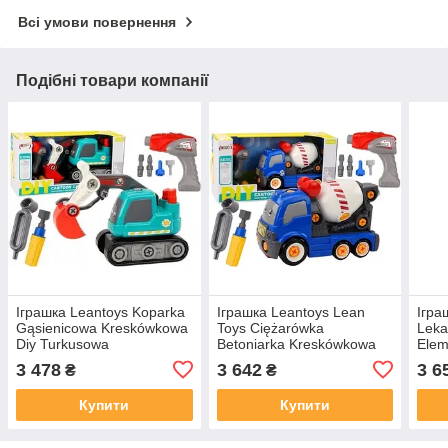
Всі умови повернення
Подібні товари компанії
Іграшка Leantoys Koparka
Іграшка Leantoys Lean
Ігра
Gąsienicowa Kreskówkowa
Toys Ciężarówka
Leka
Diy Turkusowa
Betoniarka Kreskówkowa
Elem
Do Skręcania Diy Niebieska
3 478
3 642
3 6
₴
₴
Купити
Купити