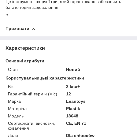
Це інструмент творчої гри, який гарантовано забезпечить
багато годин задоволення.
?
Приховати
Характеристики
Основні атрибути
Стан
Новий
Користувальницькі характеристики
Вік
2 lata+
Гарантійний термін (міс)
12
Марка
Leantoys
Матеріал
Plastik
Мoдель
18648
Сертифікати, висновки,
CE, EN 71
схвалення
Доля
Dla chłopców