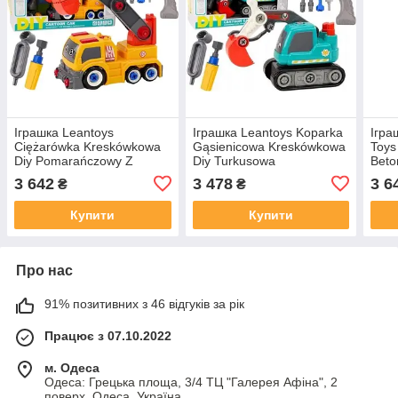
Іграшка Leantoys
Іграшка Leantoys Koparka
Ігра
Ciężarówka Kreskówkowa
Gąsienicowa Kreskówkowa
Toys
Diy Pomarańczowy Z
Diy Turkusowa
Beto
Dźwigiem
Do S
3 642
3 478
3 6
₴
₴
Купити
Купити
Про нас
91% позитивних з 46 відгуків за рік
Працює з 07.10.2022
м. Одеса
Одеса: Грецька площа, 3/4 ТЦ "Галерея Афіна", 2
поверх, Одеса, Україна