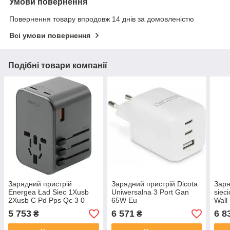
Умови повернення
Повернення товару впродовж 14 днів за домовленістю
Всі умови повернення
Подібні товари компанії
Зарядний пристрій
Зарядний пристрій Dicota
Заря
Energea Ład Siec 1Xusb
Uniwersalna 3 Port Gan
siec
2Xusb C Pd Pps Qc 3 0
65W Eu
Wall
65W 1A2C Adapter 4W1 Us
PPS 
5 753
6 571
6 8
₴
₴
Ua Eu Uk Gray Gunmetal
Travelworld Gan65W