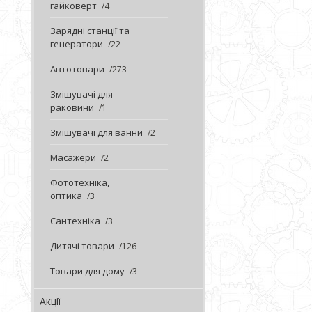
гайковерт
4
Зарядні станції та
генератори
22
Автотовари
273
Змішувачі для
раковини
1
Змішувачі для ванни
2
Масажери
2
Фототехніка,
оптика
3
Сантехніка
3
Дитячі товари
126
Товари для дому
3
Акції