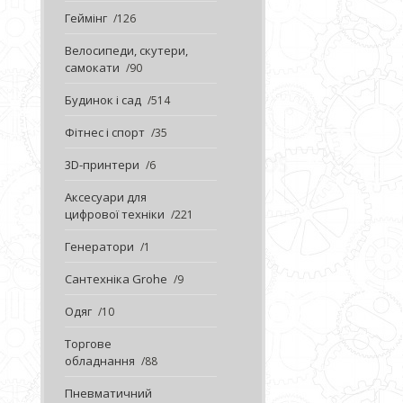
Геймінг
126
Велосипеди, скутери,
самокати
90
Будинок і сад
514
Фітнес і спорт
35
3D-принтери
6
Аксесуари для
цифрової техніки
221
Генератори
1
Сантехніка Grohe
9
Одяг
10
Торгове
обладнання
88
Пневматичний