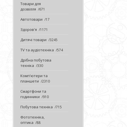
Товари для
дозвілля
671
Автотовари
17
Здоров'я
1171
Дитячі товари
3245
TV та аудіотехніка
574
Дрібна побутова
техніка
330
Комп'ютери та
планшети
2310
Смартфони та
годинники
910
Побутова техніка
715
Фототехніка,
оптика
88