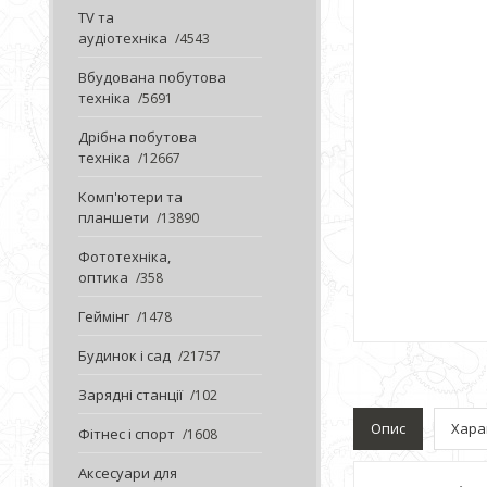
TV та
аудіотехніка
4543
Вбудована побутова
техніка
5691
Дрібна побутова
техніка
12667
Комп'ютери та
планшети
13890
Фототехніка,
оптика
358
Геймінг
1478
Будинок і сад
21757
Зарядні станції
102
Опис
Хара
Фітнес і спорт
1608
Аксесуари для