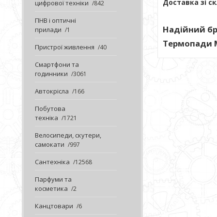
Доставка зі ск
цифрової техніки
842
ПНВ і оптичні
Надійний бр
прилади
1
Термопади M
Пристрої живлення
40
Смартфони та
годинники
3061
Автокрісла
166
Побутова
техніка
1721
Велосипеди, скутери,
самокати
997
Сантехніка
12568
Парфуми та
косметика
2
Канцтовари
6