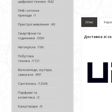
цифрової техніки
842
ПНВ і оптичні
прилади
1
Опис
Хара
Пристрої живлення
40
Смартфони та
Доставка зі ск
годинники
3061
Автокрісла
166
Побутова
техніка
1721
Велосипеди, скутери,
самокати
997
Сантехніка
12568
Парфуми та
косметика
2
Канцтовари
6