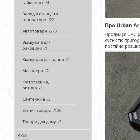
гайковерт
4
Зарядні станції та
генератори
22
Про Urban A
Автотовари
273
Продукція UAG 
сутністю пригод
Змішувачі для
постійно розшир
раковини
1
Змішувачі для ванни
2
Масажери
2
Фототехніка,
оптика
3
Сантехніка
3
Дитячі товари
126
Товари для дому
3
Акції