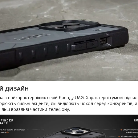
Й ДИЗАЙН
на з найхарактерніших серій бренду UAG. Характерні гумові підси
орюють сильні акценти, які виділяють чохол серед конкурентів, а
ільш вразливі частини телефону.