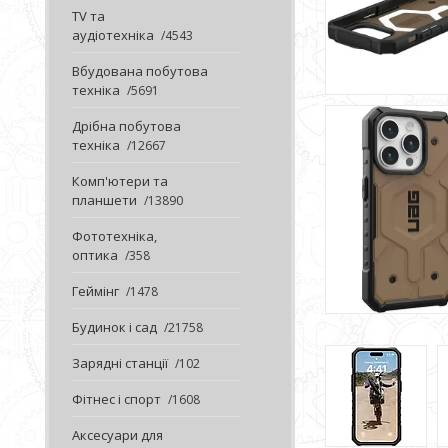
TV та
аудіотехніка
4543
Вбудована побутова
техніка
5691
Дрібна побутова
техніка
12667
Комп'ютери та
планшети
13890
Фототехніка,
оптика
358
Геймінг
1478
Будинок і сад
21758
Зарядні станції
102
Фітнес і спорт
1608
Аксесуари для