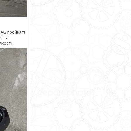
UAG пройняті
я та
кості.