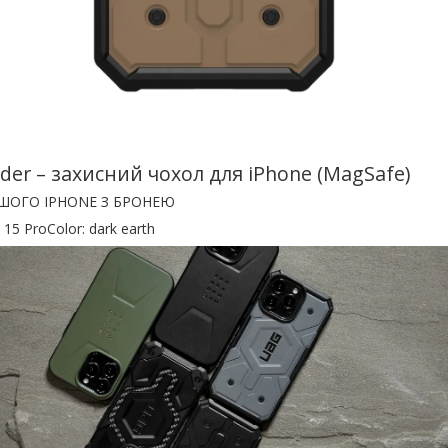
der – захисний чохол для iPhone (MagSafe)
АШОГО IPHONE З БРОНЕЮ
 15 ProColor: dark earth