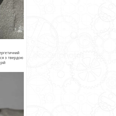
нергетичний
ься з твердою
рій