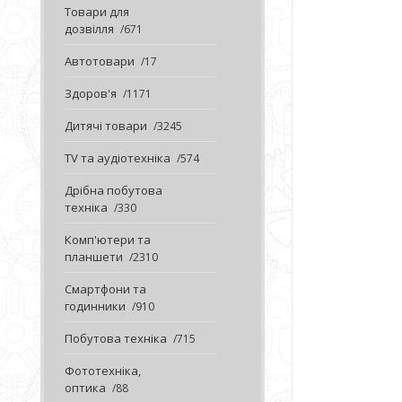
Товари для
дозвілля
671
Автотовари
17
Здоров'я
1171
Дитячі товари
3245
TV та аудіотехніка
574
Дрібна побутова
техніка
330
Комп'ютери та
планшети
2310
Смартфони та
годинники
910
Побутова техніка
715
Фототехніка,
оптика
88