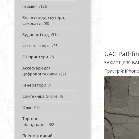
Геймінг
126
Велосипеди, скутери,
самокати
90
Будинок і сад
514
Фітнес і спорт
35
UAG Pathfin
3D-принтери
6
ЗАХИСТ ДЛЯ В
Аксесуари для
Пристрій: iPhone
цифрової техніки
221
Генератори
1
Сантехніка Grohe
9
Одяг
10
Торгове
обладнання
88
Пневматичний