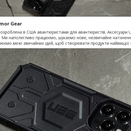
rmor Gear
розроблена в США авантюристами для авантюристів. Аксесуари 
. Ми наполегливо працюємо, шукаємо нове, незвичайне натхненн
юємо межі звичайних ідей, щоб створювати продукти найвищої я