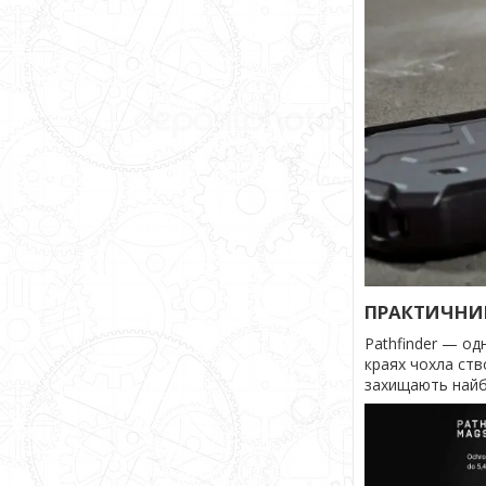
ПРАКТИЧНИ
Pathfinder — од
краях чохла ств
захищають найб