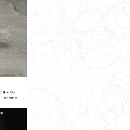
лення по
 головне -