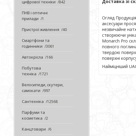
Доставка зі ск
цифрової техніки
842
ПНВ і оптичні
Огляд Продукці
прилади
1
аксесуари прося
незвичайне натх
Пристрої живлення
40
створюючи уніка
Смартфони та
Monarch Pro скл
годинники
3061
повного поглина
твердою поверхн
Автокрісла
166
поверхні корпус
Найміцніший UA
Побутова
техніка
1721
Велосипеди, скутери,
самокати
997
Сантехніка
12568
Парфуми та
косметика
2
Канцтовари
6