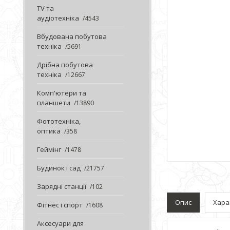
TV та
аудіотехніка
4543
Вбудована побутова
техніка
5691
Дрібна побутова
техніка
12667
Комп'ютери та
планшети
13890
Фототехніка,
оптика
358
Геймінг
1478
Будинок і сад
21757
Зарядні станції
102
Опис
Хара
Фітнес і спорт
1608
Аксесуари для