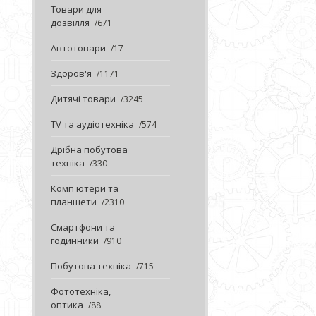
Товари для
дозвілля
671
Автотовари
17
Здоров'я
1171
Дитячі товари
3245
TV та аудіотехніка
574
Дрібна побутова
техніка
330
Комп'ютери та
планшети
2310
Смартфони та
годинники
910
Побутова техніка
715
Фототехніка,
оптика
88