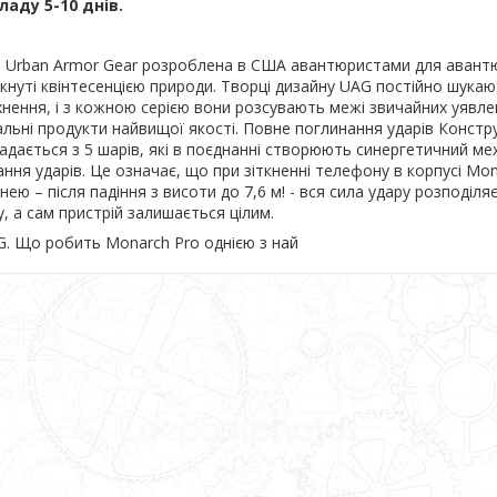
ладу 5-10 днів.
я Urban Armor Gear розроблена в США авантюристами для авантю
кнуті квінтесенцією природи. Творці дизайну UAG постійно шукаю
нення, і з кожною серією вони розсувають межі звичайних уявле
льні продукти найвищої якості. Повне поглинання ударів Констр
адається з 5 шарів, які в поєднанні створюють синергетичний ме
ння ударів. Це означає, що при зіткненні телефону в корпусі Mon
ею – після падіння з висоти до 7,6 м! - вся сила удару розподіля
у, а сам пристрій залишається цілим.
G. Що робить Monarch Pro однією з най