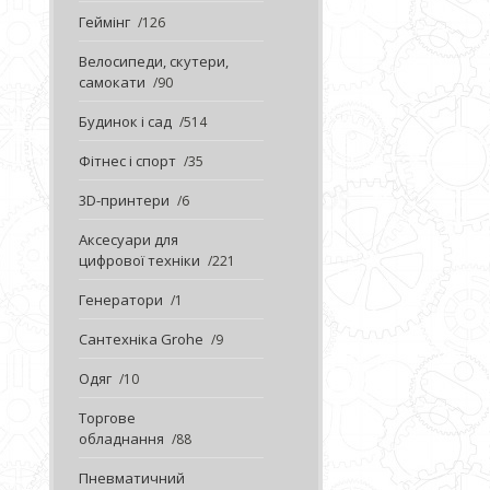
Геймінг
126
Велосипеди, скутери,
самокати
90
Будинок і сад
514
Фітнес і спорт
35
3D-принтери
6
Аксесуари для
цифрової техніки
221
Генератори
1
Сантехніка Grohe
9
Одяг
10
Торгове
обладнання
88
Пневматичний