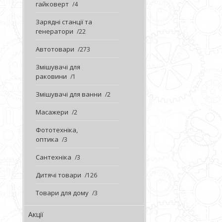
гайковерт
4
Зарядні станції та
генератори
22
Автотовари
273
Змішувачі для
раковини
1
Змішувачі для ванни
2
Масажери
2
Фототехніка,
оптика
3
Сантехніка
3
Дитячі товари
126
Товари для дому
3
Акції