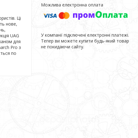
ристів. Ці
ть нове,
нь,
У компанії підключені електронні платежі.
укція UAG
Тепер ви можете купити будь-який товар
ханізм для
не покидаючи сайту.
arch Pro з
ється по