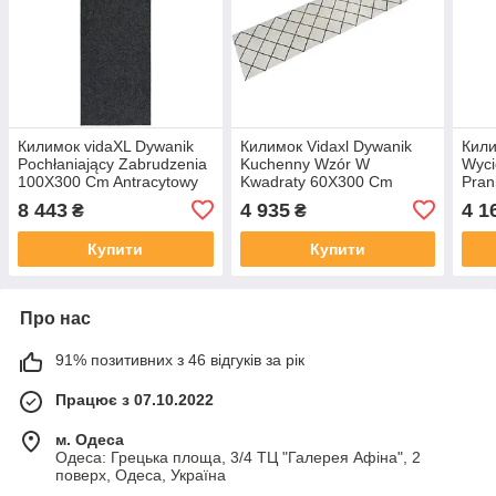
Килимок vidaXL Dywanik
Килимок Vidaxl Dywanik
Кили
Pochłaniający Zabrudzenia
Kuchenny Wzór W
Wyci
100X300 Cm Antracytowy
Kwadraty 60X300 Cm
Pra
13452-327169
Aksamitny 136569
(323
8 443
4 935
4 1
₴
₴
Купити
Купити
Про нас
91% позитивних з 46 відгуків за рік
Працює з 07.10.2022
м. Одеса
Одеса: Грецька площа, 3/4 ТЦ "Галерея Афіна", 2
поверх, Одеса, Україна