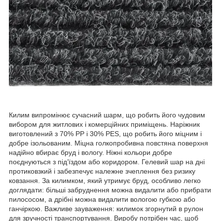
Килим випромінює сучасний шарм, що робить його чудовим
вибором для житлових і комерційних приміщень. Наріжник
виготовлений з 70% PP і 30% PES, що робить його міцним і
добре ізольованим. Міцна голкопробивна повстяна поверхня
надійно вбирає бруд і вологу. Ніжні кольори добре
поєднуються з під’їздом або коридором. Гелевий шар на дні
протиковзкий і забезпечує належне зчеплення без ризику
ковзання. За килимком, який утримує бруд, особливо легко
доглядати: більші забруднення можна видалити або прибрати
пилососом, а дрібні можна видалити вологою губкою або
ганчіркою. Важливе зауваження: килимок згорнутий в рулон
для зручності транспортування. Виробу потрібен час, щоб