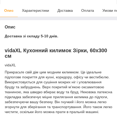
Опис
Характеристики
Доставка
Оплата
Умови п
Опис
Доставка зі складу 5-10 днів.
vidaXL Кухонний килимок Зірки, 60x300
см
vidaXL
Прикрасьте свій дім цим модним килимком. Це ідеальне
підлогове покриття для кухні, коридору, офісу чи вестибюлю.
Використовується для сушіння мокрих ніг і уловлювання
бруду та забруднень. Верх покритий м'якою оксамитовою
тканиною, яка швидко вбирає воду та бруд. Нековзка латексна
підкладка забезпечує міцне прилягання килимка до підлоги,
забезпечуючи вашу безпеку. Він гнучкий і його можна легко
згорнути для зберігання та транспортування. Його також легко
чистити, оскільки його можна прати в пральній машині.