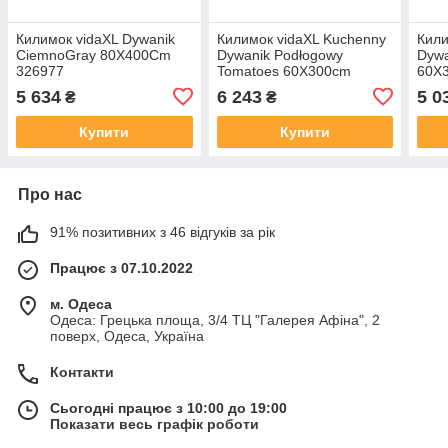
Килимок vidaXL Dywanik
Килимок vidaXL Kuchenny
Кили
CiemnoGray 80X400Cm
Dywanik Podłogowy
Dywa
326977
Tomatoes 60X300cm
60X
315978
5 634
6 243
5 0
₴
₴
Купити
Купити
Про нас
91% позитивних з 46 відгуків за рік
Працює з 07.10.2022
м. Одеса
Одеса: Грецька площа, 3/4 ТЦ "Галерея Афіна", 2
поверх, Одеса, Україна
Контакти
Сьогодні працює з 10:00 до 19:00
Показати весь графік роботи