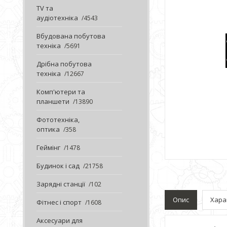
TV та
аудіотехніка
4543
Вбудована побутова
техніка
5691
Дрібна побутова
техніка
12667
Комп'ютери та
планшети
13890
Фототехніка,
оптика
358
Геймінг
1478
Будинок і сад
21758
Зарядні станції
102
Опис
Хара
Фітнес і спорт
1608
Аксесуари для