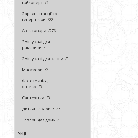
гайковерт
4
Зарядні станції та
генератори
22
Автотовари
273
Змішувачі для
раковини
1
Змішувачі для ванни
2
Масажери
2
Фототехніка,
оптика
3
Сантехніка
3
Дитячі товари
126
Товари для дому
3
Акції