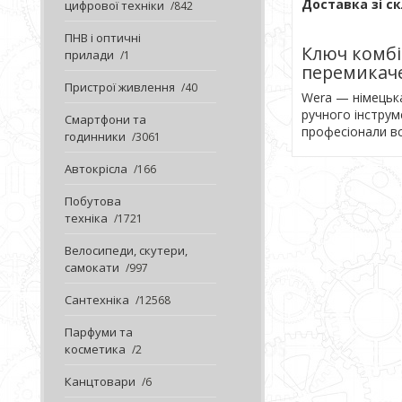
Доставка зі ск
цифрової техніки
842
ПНВ і оптичні
Ключ комбі
прилади
1
перемикач
Пристрої живлення
40
Wera — німецька
ручного інструме
Смартфони та
професіонали вс
годинники
3061
Автокрісла
166
Побутова
техніка
1721
Велосипеди, скутери,
самокати
997
Сантехніка
12568
Парфуми та
косметика
2
Канцтовари
6