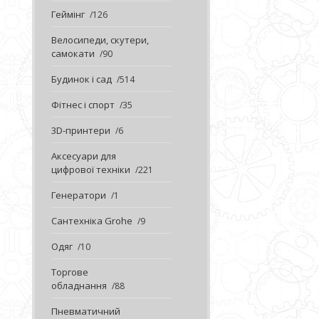
Геймінг
126
Велосипеди, скутери,
самокати
90
Будинок і сад
514
Фітнес і спорт
35
3D-принтери
6
Аксесуари для
цифрової техніки
221
Генератори
1
Сантехніка Grohe
9
Одяг
10
Торгове
обладнання
88
Пневматичний