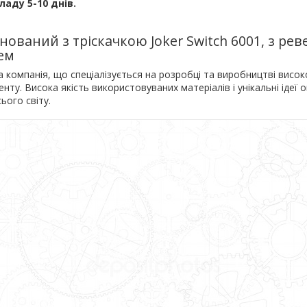
ладу 5-10 днів.
нований з тріскачкою Joker Switch 6001, з ре
ем
 компанія, що спеціалізується на розробці та виробництві висо
нту. Висока якість використовуваних матеріалів і унікальні ідеї 
ього світу.