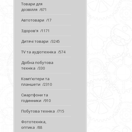
Товари для
дозвілля
671
Автотовари
17
Здоров'я
1171
Дитячі товари
3245
TV та аудіотехніка
574
Дрібна побутова
техніка
330
Комп'ютери та
планшети
2310
Смартфони та
годинники
910
Побутова техніка
715
Фототехніка,
оптика
88