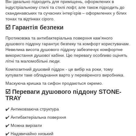
Він ідеально підходить для приміщень, оформлених в
індустріальному стилі та стилі лофт, але також підходить до
скандинавських та сучасних інтер’єрів – оформлених у білих
тонах та відтінках сірого.
☑️ Гарантія безпеки
Протиковзка та антибактеріальна поверхня кам'яного
душового піддону гарантує безпеку та комфорт користувачам.
Невелика висота душового піддону забезпечує комфортне
використання душової кабіни. Цю перевагу особливо оцінять
літні та маломобільні люди.
Композитний душовий піддон - це вибір на роки, тому
купувати таке обладнання варто у перевіреного виробника.
Маскуюча кришка та сифон продаються окремо.
☑️ Переваги душового піддону STONE-
TRAY
✔️ Антиковзаюча структура
✔️ Антибактеріальна поверхня
✔️ Можна вирізати
✔️ Надзвичайно низький