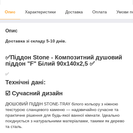
Опис
Характеристики
Доставка
Оплата
Умови п
Опис
Доставка зі складу 5-10 днів.
✅Піддон Stone - Композитний душовий
піддон "F" Білий 90х140х2,5 ✅
✅
Технічні дані:
☑️ Сучасний дизайн
ДЮШОВИЙ ПІДДІН STONE-TRAY білого кольору з ніжною
текстурою сланцевого каменю — надзвичайно сучасне та
практичне рішення для будь-якої ванної кімнати. Ідеально
поєднується з натуральними матеріалами, такими як дерево
та сталь.