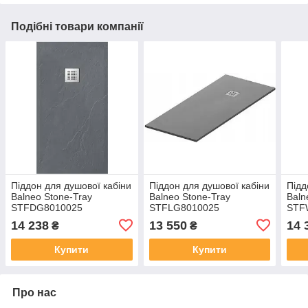
Подібні товари компанії
Піддон для душової кабіни
Піддон для душової кабіни
Підд
Balneo Stone-Tray
Balneo Stone-Tray
Baln
STFDG8010025
STFLG8010025
STF
14 238
13 550
14 
₴
₴
Купити
Купити
Про нас