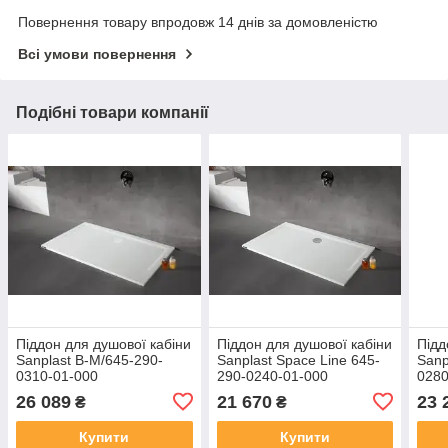
Повернення товару впродовж 14 днів за домовленістю
Всі умови повернення
Подібні товари компанії
Піддон для душової кабіни
Піддон для душової кабіни
Підд
Sanplast B-M/645-290-
Sanplast Space Line 645-
Sanp
0310-01-000
290-0240-01-000
0280
26 089
21 670
23 
₴
₴
Купити
Купити