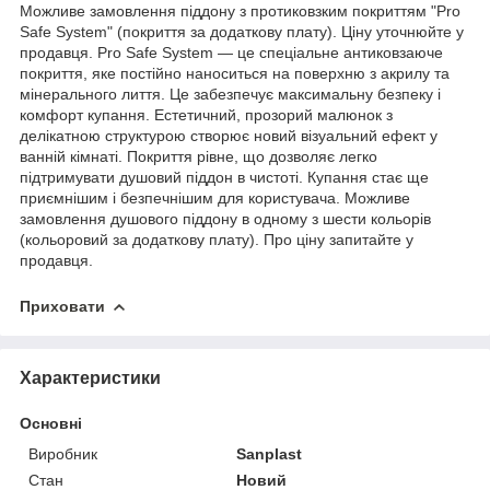
Можливе замовлення піддону з протиковзким покриттям "Pro
Safe System" (покриття за додаткову плату). Ціну уточнюйте у
продавця. Pro Safe System — це спеціальне антиковзаюче
покриття, яке постійно наноситься на поверхню з акрилу та
мінерального лиття. Це забезпечує максимальну безпеку і
комфорт купання. Естетичний, прозорий малюнок з
делікатною структурою створює новий візуальний ефект у
ванній кімнаті. Покриття рівне, що дозволяє легко
підтримувати душовий піддон в чистоті. Купання стає ще
приємнішим і безпечнішим для користувача. Можливе
замовлення душового піддону в одному з шести кольорів
(кольоровий за додаткову плату). Про ціну запитайте у
продавця.
Приховати
Характеристики
Основні
Виробник
Sanplast
Стан
Новий