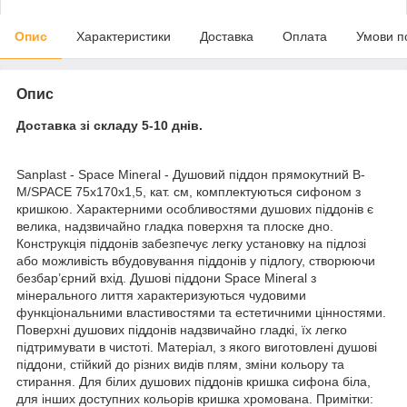
Опис
Характеристики
Доставка
Оплата
Умови п
Опис
Доставка зі складу 5-10 днів.
Sanplast - Space Mineral - Душовий піддон прямокутний B-
M/SPACE 75x170x1,5, кат. см, комплектуються сифоном з
кришкою. Характерними особливостями душових піддонів є
велика, надзвичайно гладка поверхня та плоске дно.
Конструкція піддонів забезпечує легку установку на підлозі
або можливість вбудовування піддонів у підлогу, створюючи
безбар’єрний вхід. Душові піддони Space Mineral з
мінерального лиття характеризуються чудовими
функціональними властивостями та естетичними цінностями.
Поверхні душових піддонів надзвичайно гладкі, їх легко
підтримувати в чистоті. Матеріал, з якого виготовлені душові
піддони, стійкий до різних видів плям, зміни кольору та
стирання. Для білих душових піддонів кришка сифона біла,
для інших доступних кольорів кришка хромована. Примітки: