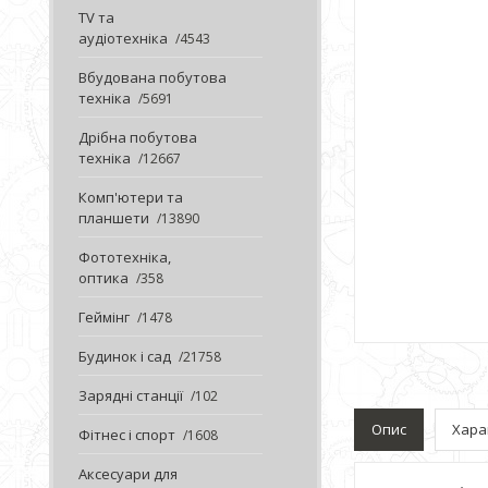
TV та
аудіотехніка
4543
Вбудована побутова
техніка
5691
Дрібна побутова
техніка
12667
Комп'ютери та
планшети
13890
Фототехніка,
оптика
358
Геймінг
1478
Будинок і сад
21758
Зарядні станції
102
Опис
Хара
Фітнес і спорт
1608
Аксесуари для