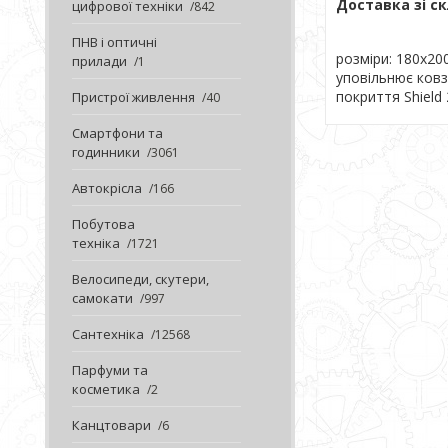
Доставка зі ск
цифрової техніки
842
ПНВ і оптичні
розміри: 180x200
прилади
1
уповільнює ковз
покриття Shield 
Пристрої живлення
40
Смартфони та
годинники
3061
Автокрісла
166
Побутова
техніка
1721
Велосипеди, скутери,
самокати
997
Сантехніка
12568
Парфуми та
косметика
2
Канцтовари
6