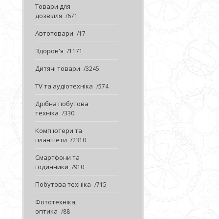
Товари для
дозвілля
671
Автотовари
17
Здоров'я
1171
Дитячі товари
3245
TV та аудіотехніка
574
Дрібна побутова
техніка
330
Комп'ютери та
планшети
2310
Смартфони та
годинники
910
Побутова техніка
715
Фототехніка,
оптика
88