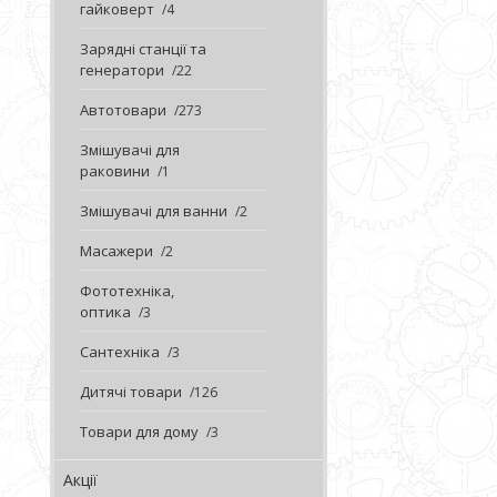
гайковерт
4
Зарядні станції та
генератори
22
Автотовари
273
Змішувачі для
раковини
1
Змішувачі для ванни
2
Масажери
2
Фототехніка,
оптика
3
Сантехніка
3
Дитячі товари
126
Товари для дому
3
Акції