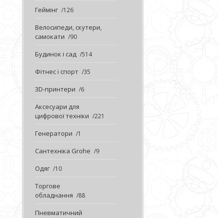
Геймінг
126
Велосипеди, скутери,
самокати
90
Будинок і сад
514
Фітнес і спорт
35
3D-принтери
6
Аксесуари для
цифрової техніки
221
Генератори
1
Сантехніка Grohe
9
Одяг
10
Торгове
обладнання
88
Пневматичний