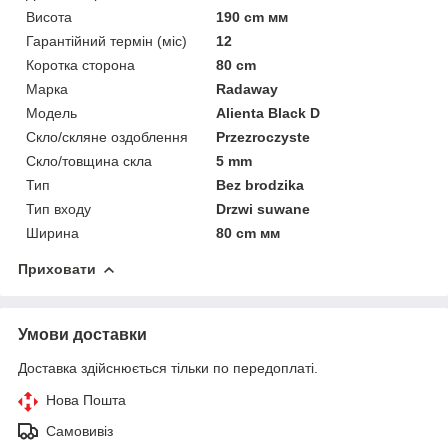
Висота
190 cm мм
Гарантійний термін (міс)
12
Коротка сторона
80 cm
Марка
Radaway
Мoдель
Alienta Black D
Скло/скляне оздоблення
Przezroczyste
Скло/товщина скла
5 mm
Тип
Bez brodzika
Тип входу
Drzwi suwane
Ширина
80 cm мм
Приховати
Умови доставки
Доставка здійснюється тільки по передоплаті.
Нова Пошта
Самовивіз