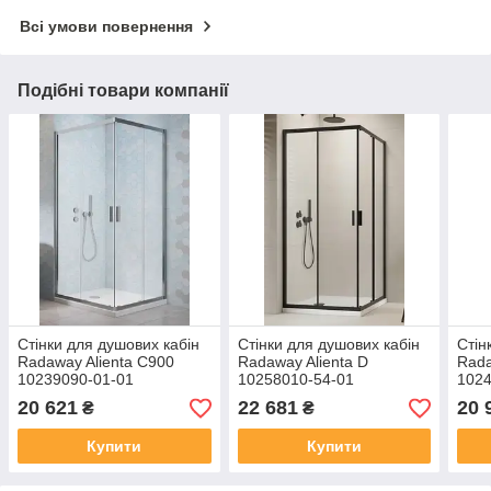
Всі умови повернення
Подібні товари компанії
Стінки для душових кабін
Стінки для душових кабін
Стін
Radaway Alienta C900
Radaway Alienta D
Rada
10239090-01-01
10258010-54-01
1024
20 621
22 681
20 
₴
₴
Купити
Купити