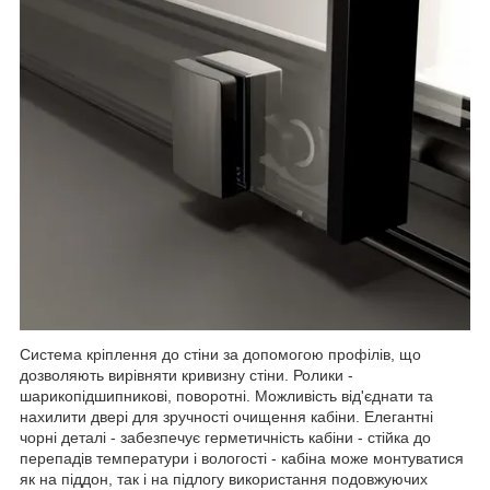
Система кріплення до стіни за допомогою профілів, що
дозволяють вирівняти кривизну стіни. Ролики -
шарикопідшипникові, поворотні. Можливість від'єднати та
нахилити двері для зручності очищення кабіни. Елегантні
чорні деталі - забезпечує герметичність кабіни - стійка до
перепадів температури і вологості - кабіна може монтуватися
як на піддон, так і на підлогу використання подовжуючих