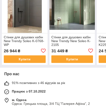
Стінки для душових кабін
Стінки для душових кабін
Стін
New Trendy Soleo K-0768-
New Trendy New Soleo K-
New 
WP
2105
K22
26 944
31 449
24 
₴
₴
Купити
Купити
Про нас
91% позитивних з 46 відгуків за рік
Працює з 07.10.2022
м. Одеса
Одеса: Грецька площа, 3/4 ТЦ "Галерея Афіна", 2