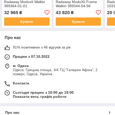
Radaway ModoxII Walkin
Radaway ModoXIi Frame
Rada
389364-01-01
WalkIn 389344-54-56
103
32 965
43 820
20 
₴
₴
Купити
Купити
Про нас
91% позитивних з 46 відгуків за рік
Працює з 07.10.2022
м. Одеса
Одеса: Грецька площа, 3/4 ТЦ "Галерея Афіна", 2
поверх, Одеса, Україна
Контакти
Сьогодні працює з 10:00 до 19:00
Показати весь графік роботи
Про нас